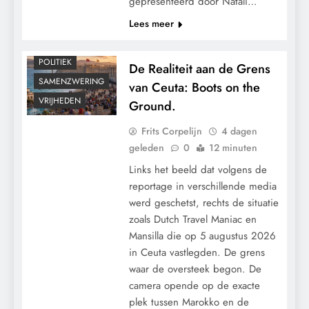
gepresenteerd door Natali…
GEOPOLITIEK
Lees meer
KALENDER 2030
De ochtend dat alles kantelde: hoe een
MACHT
inval van een DSI-team twee levens
POLITIEK
De Realiteit aan de Grens
ontwrichtte.
SAMENZWERING
van Ceuta: Boots on the
VRIJHEDEN
Ground.
Frits Corpelijn
4 dagen
geleden
0
12 minuten
Links het beeld dat volgens de
reportage in verschillende media
werd geschetst, rechts de situatie
zoals Dutch Travel Maniac en
Mansilla die op 5 augustus 2026
in Ceuta vastlegden. De grens
CONTROLE
waar de oversteek begon. De
GEOPOLITIEK
camera opende op de exacte
GRONDRECHTEN
plek tussen Marokko en de