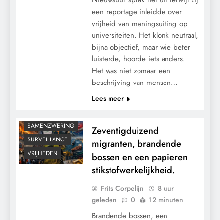
schade, politieke strijd en de open vragen
een reportage inleidde over
van een crisis.
vrijheid van meningsuiting op
universiteiten. Het klonk neutraal,
CONTROLE
bijna objectief, maar wie beter
GEOPOLITIEK
luisterde, hoorde iets anders.
Het was niet zomaar een
KALENDER 2030
beschrijving van mensen…
KLIMAATBEDROG
Lees meer
MACHT
POLITIEK
SAMENZWERING
Zeventigduizend
SURVEILLANCE
migranten, brandende
Amsterdamse politiek onder druk:
VRIJHEDEN
bossen en een papieren
referendum over Palestina verdeelt raad
stikstofwerkelijkheid.
en legt spanningen bloot.
Frits Corpelijn
8 uur
geleden
0
12 minuten
Brandende bossen, een