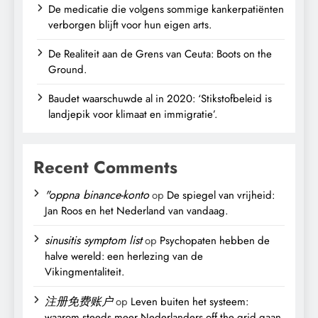
De medicatie die volgens sommige kankerpatiënten
verborgen blijft voor hun eigen arts.
De Realiteit aan de Grens van Ceuta: Boots on the
Ground.
Baudet waarschuwde al in 2020: ‘Stikstofbeleid is
landjepik voor klimaat en immigratie’.
Recent Comments
"oppna binance-konto
op
De spiegel van vrijheid:
Jan Roos en het Nederland van vandaag.
sinusitis symptom list
op
Psychopaten hebben de
halve wereld: een herlezing van de
Vikingmentaliteit.
注册免费账户
op
Leven buiten het systeem:
waarom steeds meer Nederlanders off the grid gaan.