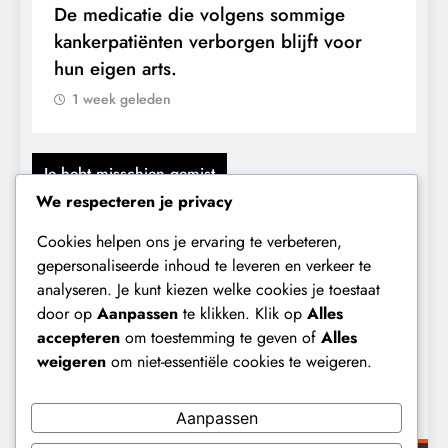
De medicatie die volgens sommige
D
kankerpatiënten verborgen blijft voor
B
hun eigen arts.
1 week geleden
Je hebt misschien gemist
We respecteren je privacy
Cookies helpen ons je ervaring te verbeteren,
gepersonaliseerde inhoud te leveren en verkeer te
CONTROLE
GRONDRECHTEN
analyseren. Je kunt kiezen welke cookies je toestaat
Bel Poetin – Hoe Ad Nuis de stilte
door op
Aanpassen
te klikken. Klik op
Alles
doorbreekt.
accepteren
om toestemming te geven of
Alles
weigeren
om niet-essentiële cookies te weigeren.
Frits Corpelijn
11 maanden geleden
Aanpassen