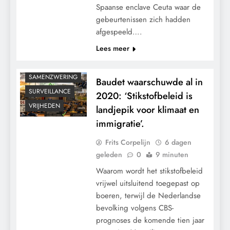
KALENDER 2030
Spaanse enclave Ceuta waar de
gebeurtenissen zich hadden
KLIMAATBEDROG
afgespeeld….
MACHT
Lees meer
POLITIEK
RECHTSPRAAK
SAMENZWERING
Baudet waarschuwde al in
SURVEILLANCE
2020: ‘Stikstofbeleid is
VRIJHEDEN
landjepik voor klimaat en
immigratie’.
Frits Corpelijn
6 dagen
geleden
0
9 minuten
Waarom wordt het stikstofbeleid
vrijwel uitsluitend toegepast op
boeren, terwijl de Nederlandse
bevolking volgens CBS-
prognoses de komende tien jaar