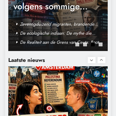
volgens sommige
kankerpatiënten
Zeventigduizend migranten, brandende
verborgen blijft voor
bossen en een papieren
De ecologische indiaan: De mythe die
stikstofwerkelijkheid.
archeologen niet terugvonden.
hun eigen arts.
s
De Realiteit aan de Grens van Ceuta: Boots
De nasleep van corona: persoonlijke
on the Ground.
schade, politieke strijd en de open vragen
Laatste nieuws
van een crisis.