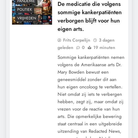
PANDEMIE
De medicatie die volgens
POLITIEK
sommige kankerpatiënten
VRIJHEDEN
verborgen blijft voor hun
eigen arts.
Frits Corpelijn
3 dagen
geleden
0
19 minuten
Sommige kankerpatiënten nemen
U verdedigt onze democratie niet: u stuurt
volgens de Amerikaanse arts Dr.
haar.
Mary Bowden bewust een
geneesmiddel zonder dit aan
hun eigen oncoloog te vertellen.
Niet omdat zij iets te verbergen
hebben, zegt zij, maar omdat zij
vrezen voor de reactie van hun
arts. Die opmerkelijke bewering
staat centraal in een uitgebreide
uitzending van Redacted News,
CONTROLE