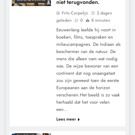
niet terugvonden.
Frits Corpelijn
2 dagen
Vertrouwd met de werkelijkheid.
geleden
0
8 minuten
Eeuwenlang leefde hij voort in
boeken, films, toespraken en
milieucampagnes. De Indiaan als
beschermer van de natuur. De
mens die alleen nam wat nodig
was. De wijze bewoner van een
continent dat nog onaangetast
zou zijn geweest toen de eerste
Europeanen aan de horizon
CENSUUR
verschenen.Het beeld is zo vaak
Woke als sociaal wapen? Rypke Zeilmaker
herhaald dat het voor velen
CONTROLE
waarschuwt voor ideologische
een…
GEOPOLITIEK
beïnvloeding van binnenuit.
Lees meer
MACHT
MEDISCH