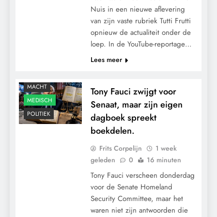
Nuis in een nieuwe aflevering
van zijn vaste rubriek Tutti Frutti
opnieuw de actualiteit onder de
loep. In de YouTube-reportage…
Lees meer
CONTROLE
GEOPOLITIEK
MACHT
Tony Fauci zwijgt voor
MEDISCH
Senaat, maar zijn eigen
POLITIEK
dagboek spreekt
boekdelen.
Frits Corpelijn
1 week
geleden
0
16 minuten
Tony Fauci verscheen donderdag
voor de Senate Homeland
Security Committee, maar het
waren niet zijn antwoorden die