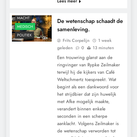
Lees meer
GRONDRECHTEN
KLIMAATBEDROG
MACHT
De wetenschap schaadt de
MEDISCH
samenleving.
POLITIEK
Frits Corpelijn
1 week
geleden
0
13 minuten
Een trouwring glanst aan de
ringvinger van Rypke Zeilmaker
terwijl hij de kijkers van Café
Weltschmertz toespreekt. Wat
begint als een dankwoord voor
het strijdbier dat zijn huwelijk
met Afke mogelijk maakte,
verandert binnen enkele
CENSUUR
seconden in een scherpe
CONTROLE
aanklacht. Volgens Zeilmaker is
GEOPOLITIEK
de wetenschap verworden tot