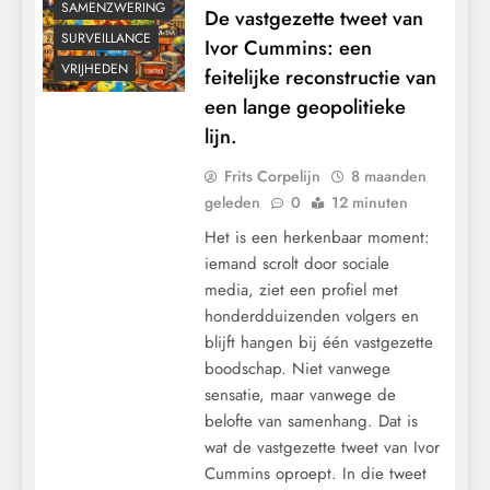
SAMENZWERING
De vastgezette tweet van
SURVEILLANCE
Ivor Cummins: een
VRIJHEDEN
feitelijke reconstructie van
een lange geopolitieke
lijn.
Frits Corpelijn
8 maanden
geleden
0
12 minuten
Het is een herkenbaar moment:
iemand scrolt door sociale
De ochtend dat alles kantelde: hoe een
media, ziet een profiel met
inval van een DSI-team twee levens
honderdduizenden volgers en
ontwrichtte.
blijft hangen bij één vastgezette
boodschap. Niet vanwege
sensatie, maar vanwege de
belofte van samenhang. Dat is
wat de vastgezette tweet van Ivor
Cummins oproept. In die tweet