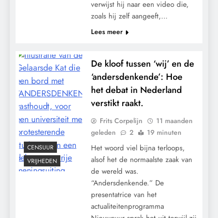
verwijst hij naar een video die,
zoals hij zelf aangeeft,…
Lees meer
SDG 2: Geen Honger – of de macht over
De kloof tussen ‘wij’ en de
ons voedsel?
‘andersdenkende’: Hoe
het debat in Nederland
verstikt raakt.
Frits Corpelijn
11 maanden
geleden
2
19 minuten
Het woord viel bijna terloops,
CENSUUR
alsof het de normaalste zaak van
VRIJHEDEN
de wereld was.
“Andersdenkende.” De
presentatrice van het
actualiteitenprogramma
De nasleep van corona: persoonlijke
Nieuwsuur sprak het uit terwijl zij