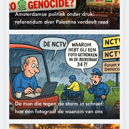
Amsterdamse politiek onder druk:
referendum over Palestina verdeelt raad
en legt spanningen bloot.
De man die tegen de storm in schreef:
hoe één fotograaf de waanzin van ons
tijdperk vastlegde.