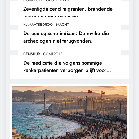
Zeventigduizend migranten, brandende
bossen en een papieren
stikstofwerkelijkheid.
KLIMAATBEDROG
MACHT
De ecologische indiaan: De mythe die
archeologen niet terugvonden.
CENSUUR
CONTROLE
De medicatie die volgens sommige
kankerpatiënten verborgen blijft voor
hun eigen arts.