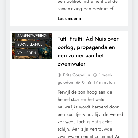
een politiek instrument dat de
MACHT
samenleving een destructief…
MEDISCH
Lees meer
POLITIEK
RECHTSPRAAK
SAMENZWERING
Tutti Frutti: Ad Nuis over
SURVEILLANCE
oorlog, propaganda en
VRIJHEDEN
een zomer aan het
zwemwater
Frits Corpelijn
1 week
geleden
0
17 minuten
Terwijl de zon hoog aan de
hemel staat en het water
nauwelijks wordt beroerd door
een zuchtje wind, lijkt de wereld
ver weg. Toch is dat slechts
schijn. Aan zijn vertrouwde
zwemwater neemt columnist Ad