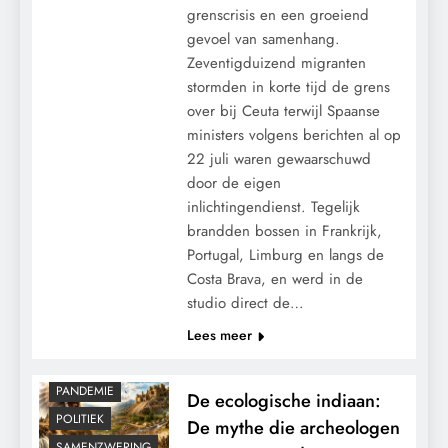
grenscrisis en een groeiend
gevoel van samenhang.
Zeventigduizend migranten
stormden in korte tijd de grens
over bij Ceuta terwijl Spaanse
ministers volgens berichten al op
De man die tegen de storm in schreef:
22 juli waren gewaarschuwd
door de eigen
hoe één fotograaf de waanzin van ons
inlichtingendienst. Tegelijk
tijdperk vastlegde.
brandden bossen in Frankrijk,
Portugal, Limburg en langs de
Costa Brava, en werd in de
studio direct de…
Lees meer
KLIMAATBEDROG
MACHT
PANDEMIE
De ecologische indiaan:
POLITIEK
De mythe die archeologen
SAMENZWERING