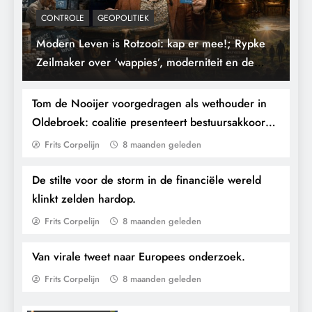
CONTROLE
GEOPOLITIEK
Modern Leven is Rotzooi: kap er mee!; Rypke
Woke als sociaal wapen? Rypke Zeilmaker
Zeilmaker over ‘wappies’, moderniteit en de
waarschuwt voor ideologische
Benedict Option.
beïnvloeding van binnenuit.
Tom de Nooijer voorgedragen als wethouder in
Oldebroek: coalitie presenteert bestuursakkoord
met lokale focus.
Frits Corpelijn
8 maanden geleden
De stilte voor de storm in de financiële wereld
CONTROLE
klinkt zelden hardop.
GEOPOLITIEK
GRONDRECHTEN
Frits Corpelijn
8 maanden geleden
KALENDER 2030
Van virale tweet naar Europees onderzoek.
KLIMAATBEDROG
U verdedigt onze democratie niet: u stuurt
MACHT
Frits Corpelijn
8 maanden geleden
haar.
PANDEMIE