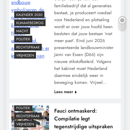
familiebedrijf dat al generaties
bestaat, je produceert voedsel
KALENDER 2030
voor Nederland en plotseling
KLIMAATBEDROG
wordt er over jouw hoofd heen
MACHT
besloten dat jouw bestaan ‘niet
POLITIEK
meer past’. Eind juni 2026
presenteerde landbouwminister
RECHTSPRAAK
Jaimi van Essen (D66) zijn
VRIJHEDEN
CONTROLE
nieuwe stikstofbeleid. Volgens
GEOPOLITIEK
het kabinet moet Nederland
daarmee eindelijk weer in
GRONDRECHTEN
beweging komen. Vrijwel…
MACHT
Lees meer
MEDISCH
PANDEMIE
POLITIEK
Fauci ontmaskerd:
RECHTSPRAAK
Compilatie legt
VRIJHEDEN
tegenstrijdige uitspraken