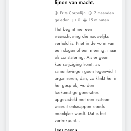
lijnen van macht.
Frits Corpelijn
7 maanden
geleden
0
15 minuten
Het begint met een
waarschuwing die nauwelijks
verhuld is. Niet in de vorm van
een slogan of een mening, maar
als constatering. Als er geen
koerswijziging komt, als
samenlevingen geen tegenwicht
CENSUUR
organiseren, dan, zo klinkt het in
CONTROLE
het gesprek, worden
GEOPOLITIEK
toekomstige generaties
GRONDRECHTEN
opgezadeld met een systeem
KALENDER 2030
waaruit ontsnappen steeds
moeilijker wordt. Dat is het
KLIMAATBEDROG
vertrekpunt…
MACHT
Lees meer
PANDEMIE