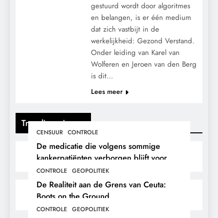
gestuurd wordt door algoritmes
en belangen, is er één medium
dat zich vastbijt in de
werkelijkheid: Gezond Verstand.
Onder leiding van Karel van
Wolferen en Jeroen van den Berg
is dit…
Lees meer
Trending nieuws
CENSUUR
CONTROLE
De medicatie die volgens sommige
kankerpatiënten verborgen blijft voor
hun eigen arts.
CONTROLE
GEOPOLITIEK
De Realiteit aan de Grens van Ceuta:
Boots on the Ground.
CONTROLE
GEOPOLITIEK