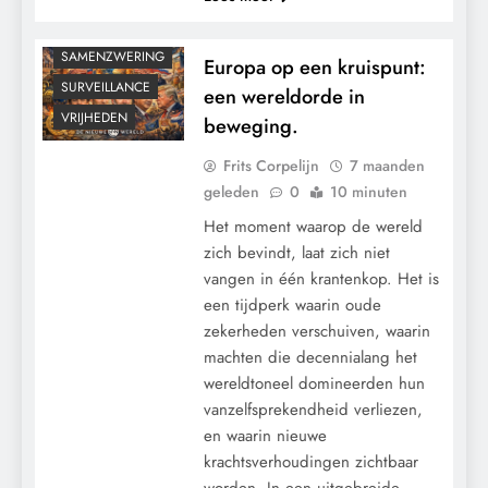
RECHTSPRAAK
SAMENZWERING
Europa op een kruispunt:
SURVEILLANCE
een wereldorde in
VRIJHEDEN
beweging.
Frits Corpelijn
7 maanden
geleden
0
10 minuten
Het moment waarop de wereld
zich bevindt, laat zich niet
vangen in één krantenkop. Het is
een tijdperk waarin oude
zekerheden verschuiven, waarin
machten die decennialang het
wereldtoneel domineerden hun
vanzelfsprekendheid verliezen,
en waarin nieuwe
krachtsverhoudingen zichtbaar
worden. In een uitgebreide