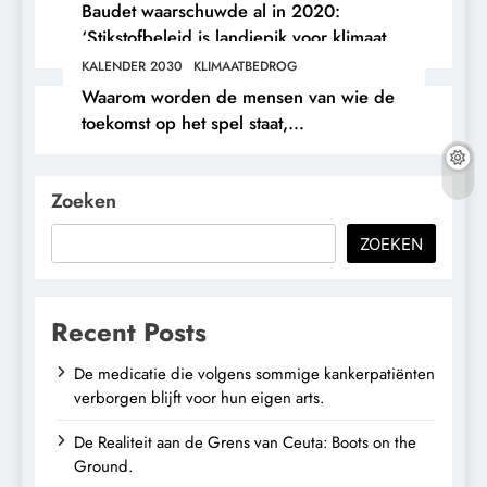
Baudet waarschuwde al in 2020:
‘Stikstofbeleid is landjepik voor klimaat
en immigratie’.
KALENDER 2030
KLIMAATBEDROG
Waarom worden de mensen van wie de
toekomst op het spel staat,
buitengesloten?
Zoeken
ZOEKEN
Recent Posts
De medicatie die volgens sommige kankerpatiënten
verborgen blijft voor hun eigen arts.
De Realiteit aan de Grens van Ceuta: Boots on the
Ground.