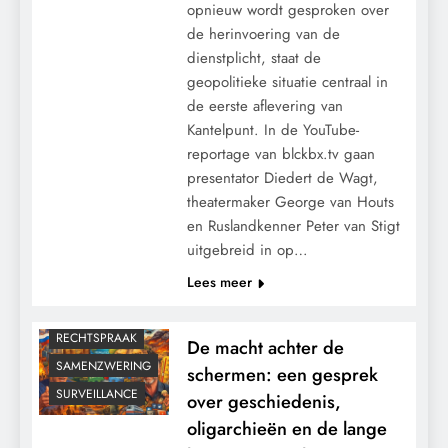
opnieuw wordt gesproken over
de herinvoering van de
dienstplicht, staat de
geopolitieke situatie centraal in
de eerste aflevering van
CENSUUR
Kantelpunt. In de YouTube-
CONTROLE
reportage van blckbx.tv gaan
GEOPOLITIEK
presentator Diedert de Wagt,
GRONDRECHTEN
theatermaker George van Houts
en Ruslandkenner Peter van Stigt
KALENDER 2030
uitgebreid in op…
KLIMAATBEDROG
Lees meer
MACHT
PANDEMIE
RECHTSPRAAK
De macht achter de
SAMENZWERING
schermen: een gesprek
SURVEILLANCE
over geschiedenis,
oligarchieën en de lange