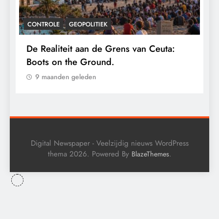
CONTROLE
GEOPOLITIEK
De Realiteit aan de Grens van Ceuta:
B
Boots on the Ground.
‘
e
9 maanden geleden
Digital Newspaper - Veelzijdig nieuws WordPress
thema 2026. Powered By
.
BlazeThemes