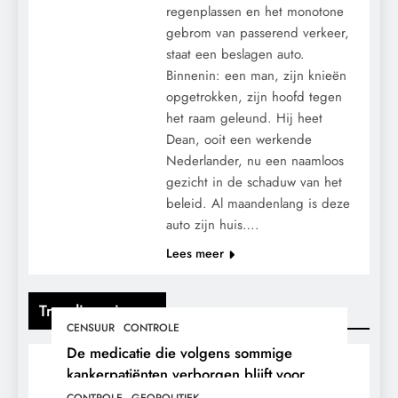
regenplassen en het monotone
gebrom van passerend verkeer,
staat een beslagen auto.
Binnenin: een man, zijn knieën
opgetrokken, zijn hoofd tegen
het raam geleund. Hij heet
Dean, ooit een werkende
Nederlander, nu een naamloos
gezicht in de schaduw van het
beleid. Al maandenlang is deze
auto zijn huis….
Lees meer
Trending nieuws
CENSUUR
CONTROLE
De medicatie die volgens sommige
kankerpatiënten verborgen blijft voor
hun eigen arts.
CONTROLE
GEOPOLITIEK