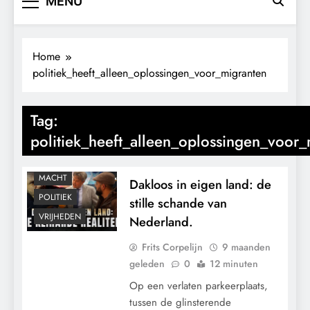
MENU
Home
politiek_heeft_alleen_oplossingen_voor_migranten
Tag:
politiek_heeft_alleen_oplossingen_voor_
GRONDRECHTEN
MACHT
Dakloos in eigen land: de
POLITIEK
stille schande van
VRIJHEDEN
Nederland.
Frits Corpelijn
9 maanden
geleden
0
12 minuten
Op een verlaten parkeerplaats,
tussen de glinsterende