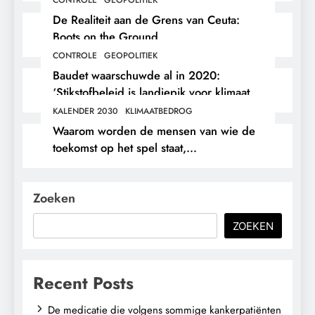
De Realiteit aan de Grens van Ceuta:
Boots on the Ground.
CONTROLE
GEOPOLITIEK
Baudet waarschuwde al in 2020:
‘Stikstofbeleid is landjepik voor klimaat
en immigratie’.
KALENDER 2030
KLIMAATBEDROG
Waarom worden de mensen van wie de
toekomst op het spel staat,
buitengesloten?
Zoeken
ZOEKEN
Recent Posts
De medicatie die volgens sommige kankerpatiënten