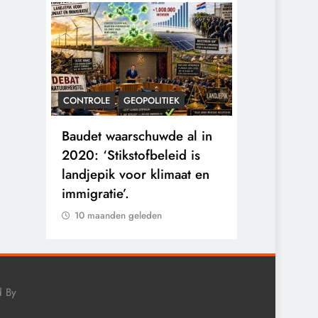
CONTROLE
GEOPOLITIEK
KALENDER 20
rens
Baudet waarschuwde al in
Waarom wo
he
2020: ‘Stikstofbeleid is
mensen va
landjepik voor klimaat en
toekomst op
immigratie’.
buitengesl
10 maanden geleden
10 maanden
d By