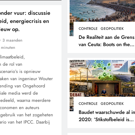
nder vuur: discussie
eid, energiecrisis en
ieuw op.
CONTROLE
GEOPOLITIEK
De Realiteit aan de Grens
3 maanden
van Ceuta: Boots on the
 minuten
Ground.
limaatbeleid,
 de rol van
scenario’s is opnieuw
raken van ingenieur Wouter
tzending van Ongehoord
ciale media werd de
gedeeld, waarna meerdere
CONTROLE
GEOPOLITIEK
economen en auteurs
Baudet waarschuwde al i
 gebruik van het zogeheten
2020: ‘Stikstofbeleid is
ario van het IPCC. Daarbij
landjepik voor klimaat en
immigratie’.