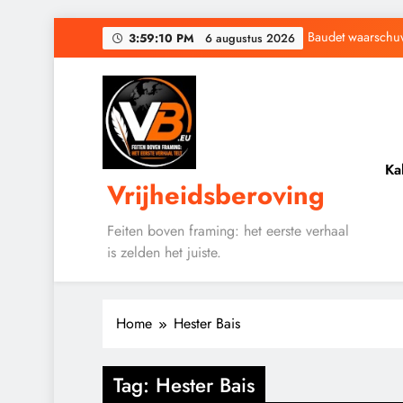
Ga
Baudet waarschuwd
3:59:10 PM
6 augustus 2026
naar
de
Waarom word
inhoud
Ka
Vrijheidsberoving
Baudet waarschuwd
Waarom word
Feiten boven framing: het eerste verhaal
is zelden het juiste.
CENSUUR
CONTROLE
Home
Hester Bais
GEOPOLITIEK
GRONDRECHTEN
Tag:
Hester Bais
KALENDER 2030