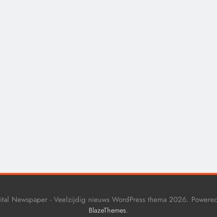
CONTROLE
GEOPOLITIEK
De Realiteit aan de G
van Ceuta: Boots on t
Ground.
10 maanden geleden
ital Newspaper - Veelzijdig nieuws WordPress thema 2026. Powere
.
BlazeThemes