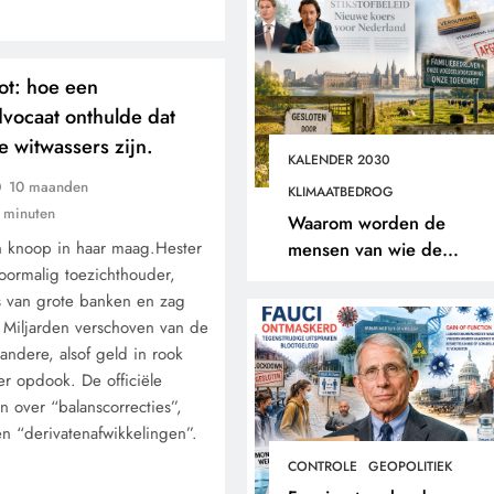
ot: hoe een
vocaat onthulde dat
 witwassers zijn.
KALENDER 2030
10 maanden
KLIMAATBEDROG
 minuten
Waarom worden de
 knoop in haar maag.Hester
mensen van wie de
voormalig toezichthouder,
toekomst op het spel staat
rs van grote banken en zag
buitengesloten?
e. Miljarden verschoven van de
andere, alsof geld in rook
r opdook. De officiële
n over “balanscorrecties”,
 en “derivatenafwikkelingen”.
CONTROLE
GEOPOLITIEK