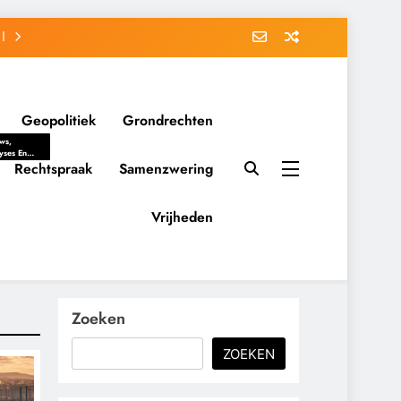
Geopolitiek
Grondrechten
ws,
yses En
ergrondverhalen
Rechtspraak
Samenzwering
 Politieke
uitvorming
tsverhoudingen.
Vrijheden
ementaire
tten En
eving Tot
nvloed Van
y, Belangen
schappelijke
Zoeken
ussies Op
id.
ZOEKEN