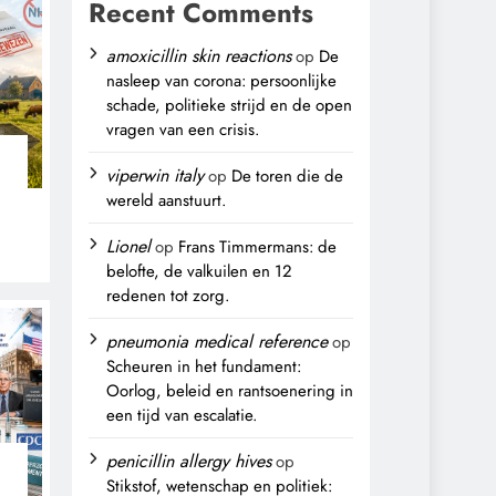
Recent Comments
amoxicillin skin reactions
op
De
nasleep van corona: persoonlijke
schade, politieke strijd en de open
vragen van een crisis.
viperwin italy
op
De toren die de
wereld aanstuurt.
Lionel
op
Frans Timmermans: de
belofte, de valkuilen en 12
,
redenen tot zorg.
pneumonia medical reference
op
Scheuren in het fundament:
Oorlog, beleid en rantsoenering in
een tijd van escalatie.
penicillin allergy hives
op
Stikstof, wetenschap en politiek: