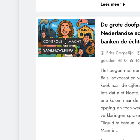
Lees meer
De grote doofp
Nederlandse ad
banken de échte
CONTROLE
MACHT
SAMENZWERING
Frits Corpelijn
geleden
0
16
Het begon met een
Bais, advocaat en 
keek naar de cijfe
iets dat niet klopt
ene kolom naar de 
opging en toch wee
verklaringen sprake
“liquiditeitssteun”
Maar in…