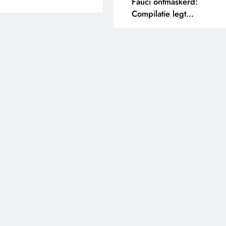
Fauci ontmaskerd:
Compilatie legt
tegenstrijdige uitspraken
bloot.