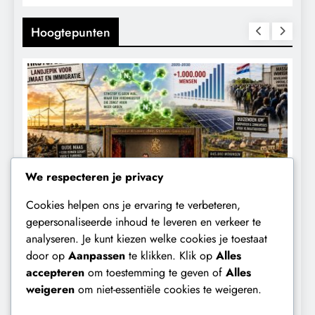
Hoogtepunten
We respecteren je privacy
Cookies helpen ons je ervaring te verbeteren,
KALENDER 2030
KLIMAATBEDROG
gepersonaliseerde inhoud te leveren en verkeer te
analyseren. Je kunt kiezen welke cookies je toestaat
Waarom worden de mensen van wie de
door op
Aanpassen
te klikken. Klik op
Alles
aat
toekomst op het spel staat,
accepteren
om toestemming te geven of
Alles
buitengesloten?
weigeren
om niet-essentiële cookies te weigeren.
2 maanden geleden