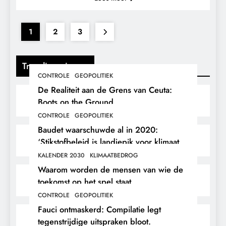
1
2
3
Trending nieuws
CONTROLE
GEOPOLITIEK
De Realiteit aan de Grens van Ceuta:
Boots on the Ground.
CONTROLE
GEOPOLITIEK
Baudet waarschuwde al in 2020:
‘Stikstofbeleid is landjepik voor klimaat
en immigratie’.
KALENDER 2030
KLIMAATBEDROG
Waarom worden de mensen van wie de
toekomst op het spel staat,
buitengesloten?
CONTROLE
GEOPOLITIEK
Fauci ontmaskerd: Compilatie legt
tegenstrijdige uitspraken bloot.