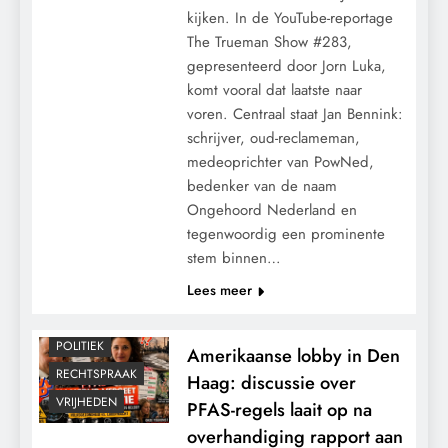
kijken. In de YouTube-reportage
The Trueman Show #283,
gepresenteerd door Jorn Luka,
komt vooral dat laatste naar
voren. Centraal staat Jan Bennink:
schrijver, oud-reclameman,
medeoprichter van PowNed,
bedenker van de naam
Ongehoord Nederland en
tegenwoordig een prominente
stem binnen…
Lees meer
CENSUUR
MACHT
POLITIEK
Amerikaanse lobby in Den
RECHTSPRAAK
Haag: discussie over
VRIJHEDEN
PFAS-regels laait op na
overhandiging rapport aan