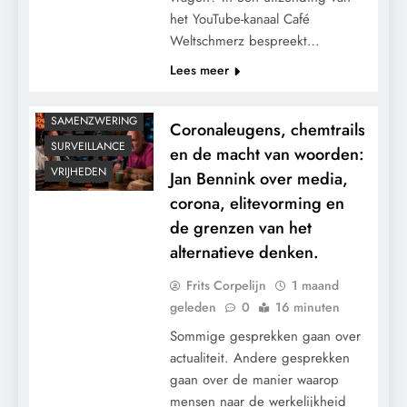
het YouTube-kanaal Café
GRONDRECHTEN
Weltschmerz bespreekt…
KALENDER 2030
Lees meer
PANDEMIE
POLITIEK
SAMENZWERING
Coronaleugens, chemtrails
SURVEILLANCE
en de macht van woorden:
VRIJHEDEN
Jan Bennink over media,
corona, elitevorming en
de grenzen van het
alternatieve denken.
Frits Corpelijn
1 maand
geleden
0
16 minuten
Sommige gesprekken gaan over
actualiteit. Andere gesprekken
gaan over de manier waarop
mensen naar de werkelijkheid