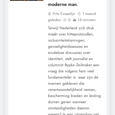
moderne man.
Frits Corpelijn
1 maand
geleden
0
15 minuten
Terwijl Nederland zich druk
maakt over hitteprotocollen,
inclusiviteitstrainingen,
gevoeligheidssessies en
eindeloze discussies over
identiteit, stelt journalist en
columnist Rypke Zeilmaker een
vraag die volgens hem veel
fundamenteler is: waar zijn de
mannen gebleven die
verantwoordelijkheid nemen,
bescherming bieden en leiding
CENSUUR
durven geven wanneer
CONTROLE
omstandigheden daarom
GEOPOLITIEK
vragen? In een uitzending van