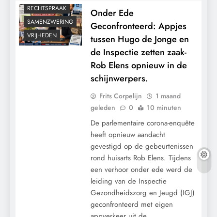
RECHTSPRAAK
Onder Ede
SAMENZWERING
Geconfronteerd: Appjes
VRIJHEDEN
tussen Hugo de Jonge en
de Inspectie zetten zaak-
Rob Elens opnieuw in de
schijnwerpers.
Frits Corpelijn
1 maand
geleden
0
10 minuten
De parlementaire corona-enquête
heeft opnieuw aandacht
gevestigd op de gebeurtenissen
rond huisarts Rob Elens. Tijdens
een verhoor onder ede werd de
leiding van de Inspectie
Gezondheidszorg en Jeugd (IGJ)
geconfronteerd met eigen
appverkeer uit de