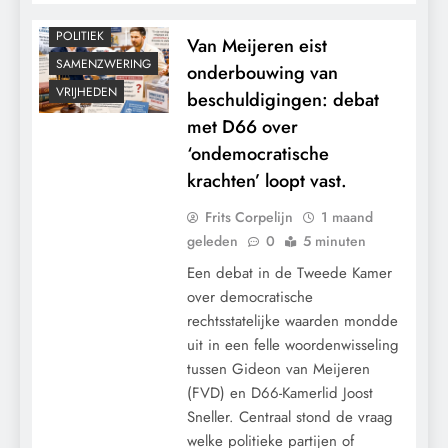
MACHT
POLITIEK
Van Meijeren eist
SAMENZWERING
onderbouwing van
VRIJHEDEN
beschuldigingen: debat
met D66 over
‘ondemocratische
krachten’ loopt vast.
Frits Corpelijn
1 maand
geleden
0
5 minuten
Een debat in de Tweede Kamer
over democratische
rechtsstatelijke waarden mondde
uit in een felle woordenwisseling
tussen Gideon van Meijeren
(FVD) en D66-Kamerlid Joost
Sneller. Centraal stond de vraag
welke politieke partijen of