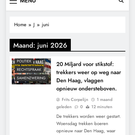
MENU
CONTROLE
GEOPOLITIEK
Home
J
juni
GRONDRECHTEN
KALENDER 2030
Maand:
juni 2026
KLIMAATBEDROG
MACHT
POLITIEK
20 Miljard voor stikstof:
RECHTSPRAAK
trekkers weer op weg naar
SAMENZWERING
Den Haag, vlaggen
opnieuw ondersteboven.
Frits Corpelijn
1 maand
geleden
0
12 minuten
De trekkers worden weer gestart.
Woensdag trekken boeren
opnieuw naar Den Haag, waar