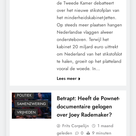
de Tweede Kamer debatteert
over het nieuwe stikstofplan van
het minderheidskabinet-Jetten.
Op steeds meer plaatsen hangen
Nederlandse vlaggen alweer
ondersteboven. Terwijl het
kabinet 20 miljard euro uittrekt
om Nederland van het stikstofslot
te halen, groeit op het platteland
vooral de woede. In…
CENSUUR
Lees meer
CONTROLE
MACHT
POLITIEK
Betrapt: Heeft de Pownet-
SAMENZWERING
documentaire gelogen
VRIJHEDEN
over Joey Rademaker?
Frits Corpelijn
1 maand
geleden
0
9 minuten