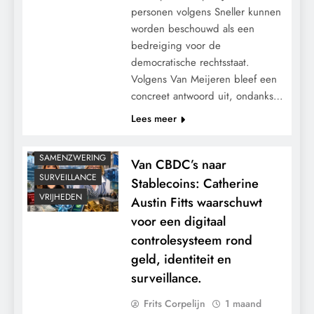
personen volgens Sneller kunnen
worden beschouwd als een
CONTROLE
bedreiging voor de
GEOPOLITIEK
democratische rechtsstaat.
Volgens Van Meijeren bleef een
GRONDRECHTEN
concreet antwoord uit, ondanks…
KALENDER 2030
Lees meer
MACHT
POLITIEK
SAMENZWERING
Van CBDC’s naar
SURVEILLANCE
Stablecoins: Catherine
VRIJHEDEN
Austin Fitts waarschuwt
voor een digitaal
controlesysteem rond
geld, identiteit en
surveillance.
Frits Corpelijn
1 maand