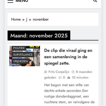
MENU
Home
J
november
KLIMAATBEDROG
Maand:
november 2025
MACHT
MEDISCH
POLITIEK
De clip die viraal ging en
SURVEILLANCE
een samenleving in de
VRIJHEDEN
spiegel zette.
Frits Corpelijn
8 maanden
geleden
0
10 minuten
Het begon met een stilte van
slechts enkele seconden.Een
rustige donderdaggroet, een
nuchtere stem, en vervolgens de