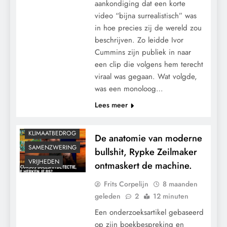
aankondiging dat een korte
video “bijna surrealistisch” was
in hoe precies zij de wereld zou
beschrijven. Zo leidde Ivor
Cummins zijn publiek in naar
een clip die volgens hem terecht
viraal was gegaan. Wat volgde,
was een monoloog…
CENSUUR
Lees meer
CONTROLE
KALENDER 2030
KLIMAATBEDROG
De anatomie van moderne
SAMENZWERING
bullshit, Rypke Zeilmaker
VRIJHEDEN
ontmaskert de machine.
Frits Corpelijn
8 maanden
geleden
2
12 minuten
Een onderzoeksartikel gebaseerd
op zijn boekbespreking en