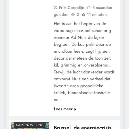
Frits Corpelijn
8 maanden
geleden
2
11 minuten
Het is aan het begin van de
video nog maar net schemerig
wanneer Ad Nuis de kijker
begroet. De kou prikt door de
microfoon heen, zegt hij, een
decor dat meteen de toon zet:
kil, grimmig en onverbloemd.
Terwijl de lucht donkerder wordt,
CONTROLE
ontvouwt Nuis een verhaal dat
GEOPOLITIEK
laveert tussen geopolitieke
kritiek, binnenlandse frustratie
GRONDRECHTEN
en…
KALENDER 2030
Lees meer
KLIMAATBEDROG
MACHT
SAMENZWERING
Brussel, de energiecrisis