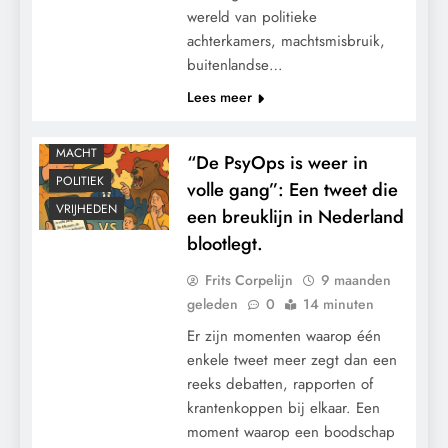
wereld van politieke
achterkamers, machtsmisbruik,
buitenlandse…
CONTROLE
Lees meer
GEOPOLITIEK
GRONDRECHTEN
MACHT
“De PsyOps is weer in
POLITIEK
volle gang”: Een tweet die
VRIJHEDEN
een breuklijn in Nederland
blootlegt.
Frits Corpelijn
9 maanden
geleden
0
14 minuten
Er zijn momenten waarop één
enkele tweet meer zegt dan een
reeks debatten, rapporten of
krantenkoppen bij elkaar. Een
moment waarop een boodschap