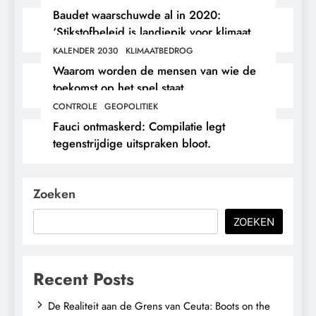
Baudet waarschuwde al in 2020:
‘Stikstofbeleid is landjepik voor klimaat
en immigratie’.
KALENDER 2030
KLIMAATBEDROG
Waarom worden de mensen van wie de
toekomst op het spel staat,
buitengesloten?
CONTROLE
GEOPOLITIEK
Fauci ontmaskerd: Compilatie legt
tegenstrijdige uitspraken bloot.
Zoeken
ZOEKEN
Recent Posts
De Realiteit aan de Grens van Ceuta: Boots on the