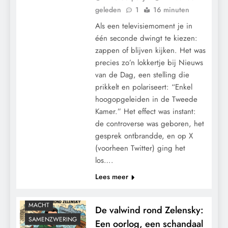
geleden
1
16 minuten
Als een televisiemoment je in
één seconde dwingt te kiezen:
zappen of blijven kijken. Het was
precies zo’n lokkertje bij Nieuws
van de Dag, een stelling die
prikkelt en polariseert: “Enkel
hoogopgeleiden in de Tweede
Kamer.” Het effect was instant:
de controverse was geboren, het
gesprek ontbrandde, en op X
(voorheen Twitter) ging het
los….
CONTROLE
Lees meer
GEOPOLITIEK
GRONDRECHTEN
MACHT
De valwind rond Zelensky:
SAMENZWERING
Een oorlog, een schandaal