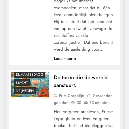
dagelijks het internet
overspoelen, maar dat bij één
lezer onmiddellijk bleef hangen.
Hij beschreef dat zijn aandacht
viel op een tweet “vanwege de
slachtoffers van de
coronainjectie”. Dat ene bericht
werd de aanleiding voor…
Lees meer
GEOPOLITIEK
GRONDRECHTEN
KLIMAATBEDROG
De toren die de wereld
MACHT
aanstuurt.
VRIJHEDEN
Frits Corpelijn
9 maanden
geleden
30
13 minuten
Hoe vergeten archieven, Friese
koppigheid en twee vergeten
boeken het hart blootleggen van