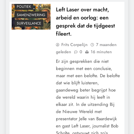
POLITIEK
Left Laser over macht,
SAMENZWERING
arbeid en oorlog: een
SURVEILLANCE
gesprek dat de tijdgeest
fileert.
Frits Corpelijn
7 maanden
geleden
0
16 minuten
Er zijn gesprekken die niet
beginnen met een conclusie,
maar met een belofte. De belofte
dat wie blijft luisteren,
gaandeweg beter begrijpt hoe
de wereld waarin hij leeft in
elkaar zit. In de uitzending Bij
CENSUUR
de Nieuwe Wereld met
CONTROLE
presentator Jelle van Baardewijk
GEOPOLITIEK
en gast Left Laser, journalist Bob
Scholte, ontvouwt zich zo’n
GRONDRECHTEN