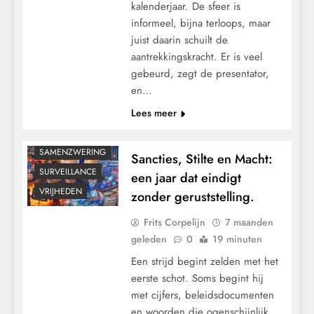
kalenderjaar. De sfeer is
CONTROLE
informeel, bijna terloops, maar
GEOPOLITIEK
juist daarin schuilt de
GRONDRECHTEN
aantrekkingskracht. Er is veel
gebeurd, zegt de presentator,
KALENDER 2030
en…
KLIMAATBEDROG
Lees meer
MACHT
RECHTSPRAAK
SAMENZWERING
Sancties, Stilte en Macht:
SURVEILLANCE
een jaar dat eindigt
VRIJHEDEN
zonder geruststelling.
Frits Corpelijn
7 maanden
geleden
0
19 minuten
Een strijd begint zelden met het
eerste schot. Soms begint hij
met cijfers, beleidsdocumenten
en woorden die ogenschijnlijk