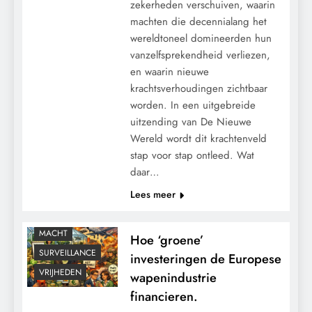
zekerheden verschuiven, waarin
machten die decennialang het
wereldtoneel domineerden hun
vanzelfsprekendheid verliezen,
en waarin nieuwe
krachtsverhoudingen zichtbaar
worden. In een uitgebreide
uitzending van De Nieuwe
Wereld wordt dit krachtenveld
stap voor stap ontleed. Wat
daar…
GEOPOLITIEK
Lees meer
GRONDRECHTEN
KALENDER 2030
MACHT
Hoe ‘groene’
SURVEILLANCE
investeringen de Europese
VRIJHEDEN
wapenindustrie
financieren.