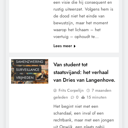
een visie die hij consequent en
rustig uiteenzet. Volgens hem is
CENSUUR
de dood niet het einde van
CONTROLE
bewustzijn, maar het moment
waarop het lichaam – het
GEOPOLITIEK
voertuig – ophoudt te…
GRONDRECHTEN
Lees meer
POLITIEK
RECHTSPRAAK
SAMENZWERING
Van student tot
SURVEILLANCE
staatsvijand: het verhaal
VRIJHEDEN
van Dries van Langenhove.
Frits Corpelijn
7 maanden
geleden
0
15 minuten
Het begint niet met een
schandaal, een inval of een
rechtbank, maar met een jongen
uit Opwijk, een plaats nabij