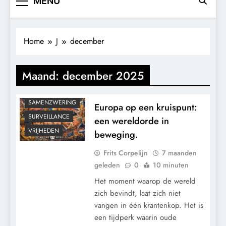
MENU
GEOPOLITIEK
GRONDRECHTEN
KALENDER 2030
Home
J
december
KLIMAATBEDROG
MACHT
Maand:
december 2025
PANDEMIE
RECHTSPRAAK
SAMENZWERING
Europa op een kruispunt:
SURVEILLANCE
een wereldorde in
VRIJHEDEN
beweging.
Frits Corpelijn
7 maanden
geleden
0
10 minuten
Het moment waarop de wereld
zich bevindt, laat zich niet
vangen in één krantenkop. Het is
een tijdperk waarin oude