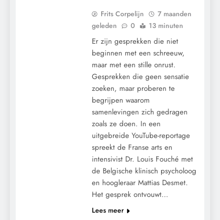
Frits Corpelijn
7 maanden
geleden
0
13 minuten
Er zijn gesprekken die niet
beginnen met een schreeuw,
maar met een stille onrust.
Gesprekken die geen sensatie
zoeken, maar proberen te
begrijpen waarom
samenlevingen zich gedragen
zoals ze doen. In een
CENSUUR
uitgebreide YouTube-reportage
CONTROLE
spreekt de Franse arts en
GEOPOLITIEK
intensivist Dr. Louis Fouché met
GRONDRECHTEN
de Belgische klinisch psycholoog
en hoogleraar Mattias Desmet.
KALENDER 2030
Het gesprek ontvouwt…
KLIMAATBEDROG
Lees meer
MACHT