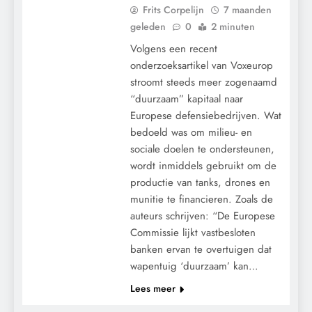
Frits Corpelijn
7 maanden
geleden
0
2 minuten
Volgens een recent
onderzoeksartikel van Voxeurop
stroomt steeds meer zogenaamd
“duurzaam” kapitaal naar
Europese defensiebedrijven. Wat
bedoeld was om milieu- en
sociale doelen te ondersteunen,
wordt inmiddels gebruikt om de
productie van tanks, drones en
CENSUUR
munitie te financieren. Zoals de
CONTROLE
auteurs schrijven: “De Europese
GEOPOLITIEK
Commissie lijkt vastbesloten
banken ervan te overtuigen dat
GRONDRECHTEN
wapentuig ‘duurzaam’ kan…
KALENDER 2030
Lees meer
KLIMAATBEDROG
MACHT