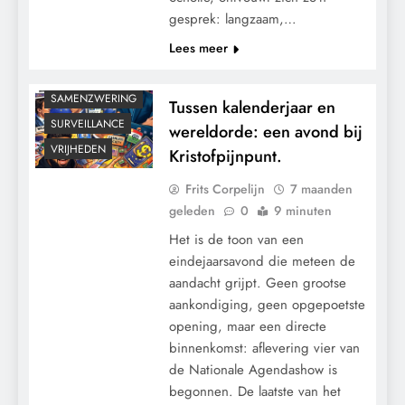
gesprek: langzaam,…
KALENDER 2030
Lees meer
KLIMAATBEDROG
MACHT
SAMENZWERING
Tussen kalenderjaar en
SURVEILLANCE
wereldorde: een avond bij
VRIJHEDEN
Kristofpijnpunt.
Frits Corpelijn
7 maanden
geleden
0
9 minuten
Het is de toon van een
eindejaarsavond die meteen de
aandacht grijpt. Geen grootse
aankondiging, geen opgepoetste
opening, maar een directe
binnenkomst: aflevering vier van
de Nationale Agendashow is
begonnen. De laatste van het
CENSUUR