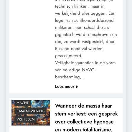
technisch klinken, maar in
werkelijkheid alles zeggen. Een
leger van achthonderdduizend
militairen: een schaal die als
gigantisch wordt omschreven en
die, zo wordt vastgesteld, door
Rusland nooit zal worden
geaccepteerd.
Veiligheidsgaranties in de vorm
van volledige NAVO-
CONTROLE
bescherming,…
GRONDRECHTEN
Lees meer
KALENDER 2030
KLIMAATBEDROG
MACHT
Wanneer de massa haar
SAMENZWERING
stem verliest: een gesprek
VRIJHEDEN
over collectieve hypnose
en modern totalitarisme.