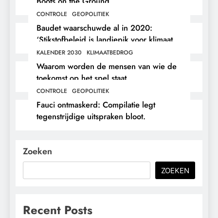
Boots on the Ground.
CONTROLE
GEOPOLITIEK
Baudet waarschuwde al in 2020:
‘Stikstofbeleid is landjepik voor klimaat
en immigratie’.
KALENDER 2030
KLIMAATBEDROG
Waarom worden de mensen van wie de
toekomst op het spel staat,
buitengesloten?
CONTROLE
GEOPOLITIEK
Fauci ontmaskerd: Compilatie legt
tegenstrijdige uitspraken bloot.
Zoeken
ZOEKEN
Recent Posts