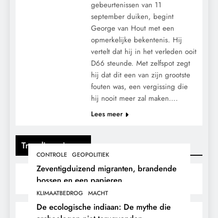
gebeurtenissen van 11
september duiken, begint
George van Hout met een
opmerkelijke bekentenis. Hij
vertelt dat hij in het verleden ooit
D66 steunde. Met zelfspot zegt
hij dat dit een van zijn grootste
fouten was, een vergissing die
hij nooit meer zal maken….
Lees meer
Trending nieuws
CONTROLE
GEOPOLITIEK
Zeventigduizend migranten, brandende
bossen en een papieren
stikstofwerkelijkheid.
KLIMAATBEDROG
MACHT
De ecologische indiaan: De mythe die