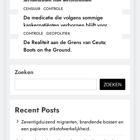
archeologen niet terugvonden.
CENSUUR
CONTROLE
De medicatie die volgens sommige
kankerpatiënten verborgen blijft voor
hun eigen arts.
CONTROLE
GEOPOLITIEK
De Realiteit aan de Grens van Ceuta:
Boots on the Ground.
Zoeken
ZOEKEN
Recent Posts
Zeventigduizend migranten, brandende bossen en
een papieren stikstofwerkelijkheid.