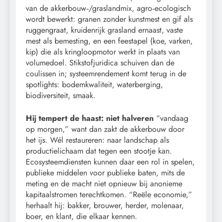
van de akkerbouw‑/graslandmix, agro‑ecologisch
wordt bewerkt: granen zonder kunstmest en gif als
ruggengraat, kruidenrijk grasland ernaast, vaste
mest als bemesting, en een feestapel (koe, varken,
kip) die als kringloopmotor werkt in plaats van
volumedoel. Stikstofjuridica schuiven dan de
coulissen in; systeemrendement komt terug in de
spotlights: bodemkwaliteit, waterberging,
biodiversiteit, smaak.
Hij tempert de haast: niet halveren
“vandaag
op morgen,” want dan zakt de akkerbouw door
het ijs. Wél restaureren: naar landschap als
productielichaam dat tegen een stootje kan.
Ecosysteemdiensten kunnen daar een rol in spelen,
publieke middelen voor publieke baten, mits de
meting en de macht niet opnieuw bij anonieme
kapitaalstromen terechtkomen. “Reële economie,”
herhaalt hij: bakker, brouwer, herder, molenaar,
boer, en klant, die elkaar kennen.