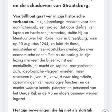
en de schaduwen van Straatsburg.
Van Silfhout gaat ver in zijn historische
verbanden.
In zijn jarenlange research voor een
non‑fictieboek, een project dat door diefstal van
laptop en harde schijf strandde, stuitte hij op
literatuur over het ‘Rode Huis’ in Straatsburg, waar
op 10 augustus 1944, zo luidt de these,
industriëlen en nazi‑kopstukken overlegden over
economische continuïteit na de oorlog. In zijn
lezing markeert die bijeenkomst een
mentaliteitslijn: macht en kapitaal reorganiseren
zich, ideologische vlaggen wisselen, maar
structuren blijven. Hij verwijst naar biografieën,
opsommingen van naoorlogse functies, en de
manier waarop kennis, patenten en personeel van
het Derde Rijk in de VS en elders opnieuw werden
ingezet.
Het zijn beweringen die hij niet als slotstuk