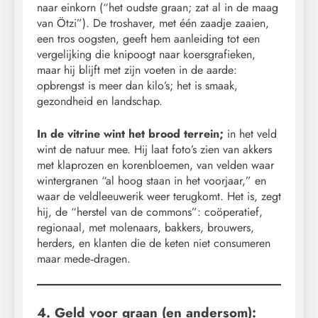
naar einkorn (“het oudste graan; zat al in de maag
van Ötzi”). De troshaver, met één zaadje zaaien,
een tros oogsten, geeft hem aanleiding tot een
vergelijking die knipoogt naar koersgrafieken,
maar hij blijft met zijn voeten in de aarde:
opbrengst is meer dan kilo’s; het is smaak,
gezondheid en landschap.
In de vitrine wint het brood terrein;
in het veld
wint de natuur mee. Hij laat foto’s zien van akkers
met klaprozen en korenbloemen, van velden waar
wintergranen “al hoog staan in het voorjaar,” en
waar de veldleeuwerik weer terugkomt. Het is, zegt
hij, de “herstel van de commons”: coöperatief,
regionaal, met molenaars, bakkers, brouwers,
herders, en klanten die de keten niet consumeren
maar mede‑dragen.
4. Geld voor graan (en andersom):