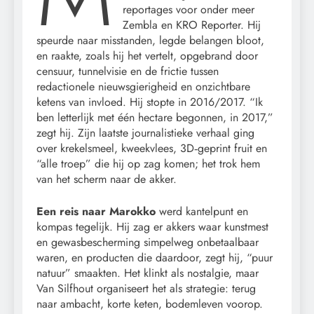
reportages voor onder meer
Zembla en KRO Reporter. Hij
speurde naar misstanden, legde belangen bloot,
en raakte, zoals hij het vertelt, opgebrand door
censuur, tunnelvisie en de frictie tussen
redactionele nieuwsgierigheid en onzichtbare
ketens van invloed. Hij stopte in 2016/2017. “Ik
ben letterlijk met één hectare begonnen, in 2017,”
zegt hij. Zijn laatste journalistieke verhaal ging
over krekelsmeel, kweekvlees, 3D‑geprint fruit en
“alle troep” die hij op zag komen; het trok hem
van het scherm naar de akker.
Een reis naar Marokko
werd kantelpunt en
kompas tegelijk. Hij zag er akkers waar kunstmest
en gewasbescherming simpelweg onbetaalbaar
waren, en producten die daardoor, zegt hij, “puur
natuur” smaakten. Het klinkt als nostalgie, maar
Van Silfhout organiseert het als strategie: terug
naar ambacht, korte keten, bodemleven voorop.