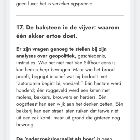
geen luxe: het is verzekeringspremie.
17. De baksteen in de vijver: waarom
één akker ertoe doet.
Er zijn vragen genoeg te stellen bij zijn
analyses over geopolitiek,
geschiedenis,
instituties. Wie het niet met Van Silfhout eens is,
kan hem scherp bevragen. Maar wie het brood
proeft, begrijpt intuïtief wat hij bedoelt met
“autonomie begint bij voedsel.” Eén hectare werd
honderd; één roggeveld werd een keten met
molens, bakkers, brouwers en herders. Eén
oogstfeest kan een wijk aan het denken zetten. Eén
bakkerij kan een straat laten ruiken dat tarwe niet
uit een zak komt, maar uit grond die gisteren nog
bewoog.
De ‘onderzoeksjournalist als boer’
is geen