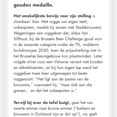
gouden medaille.
Het smakelijkste bewijs voor zijn stelling
is
vloeibaar: bier. Met rogge van eigen teelt,
onbespoten, maakte hij samen met Stadsbrouwerij
Wageningen een roggebier dat, aldus Van
Silfhout, bij de Brussels Beer Challenge goud won
in de zwaarste categorie onder de 7%, middenin
lockdownjaar 2020, toen de prijsuitreiking niet in
het Brusselse beursgebouw kon plaatsvinden. Later
volgde zilver voor een Veluwse variant met kruiden
en akkerbloemen, en bij hun eigen tap werd het
roggebier twee keer uitgeroepen tot beste
roggesoort. “Het ligt aan de passie van de
brouwers,” nuanceert hij, “maar óók aan die
granen… en dat het onbespoten is.”
Terwijl hij over de tafel buigt,
gaat het van
zwarte emmer naar bruine emmer (“bakkers en
brouwers in Duitsland zijn er dol op”), via spelt