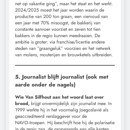
net op vakantie ging”, maar het staat en het werkt.
2024/2025 moest het jaar worden waarin de
productie van 200 ton graan, een viervoud van
een jaar met 70% misoogst, de bakkerij van
constante aanvoer voorziet en zeven tot tien
bakkers in de regio kunnen meedraaien. De
ambitie is groter: via franchise/licentie andere
steden van “graangeluk” voorzien en het netwerk
van molens, mouterijen en brouwketels uitbreiden.
5. Journalist blijft journalist (ook met
aarde onder de nagels)
Wie Van Silfhout aan het woord laat over
brood,
krijgt onvermijdelijk zijn journalist mee. In
1999 werkte hij in het voormalig Joegoslavië als
geaccrediteerd verslaggever voor de
NAVO‑troepen. Hij beschrijft hoe hij de polarisatie
in de regio zag, de propaganda aan alle kanten,