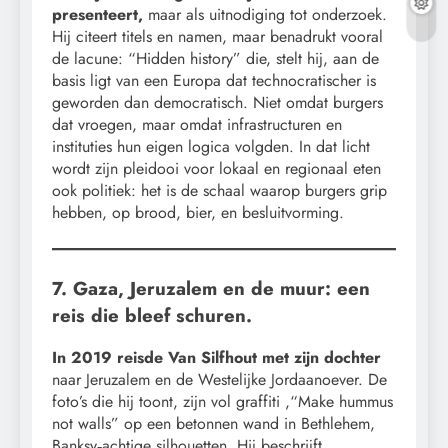
presenteert,
maar als uitnodiging tot onderzoek.
Hij citeert titels en namen, maar benadrukt vooral
de lacune: “Hidden history” die, stelt hij, aan de
basis ligt van een Europa dat technocratischer is
geworden dan democratisch. Niet omdat burgers
dat vroegen, maar omdat infrastructuren en
instituties hun eigen logica volgden. In dat licht
wordt zijn pleidooi voor lokaal en regionaal eten
ook politiek: het is de schaal waarop burgers grip
hebben, op brood, bier, en besluitvorming.
7. Gaza, Jeruzalem en de muur: een
reis die bleef schuren.
In 2019 reisde Van Silfhout met zijn dochter
naar Jeruzalem en de Westelijke Jordaanoever. De
foto’s die hij toont, zijn vol graffiti ,“Make hummus
not walls” op een betonnen wand in Bethlehem,
Banksy‑achtige silhouetten. Hij beschrijft