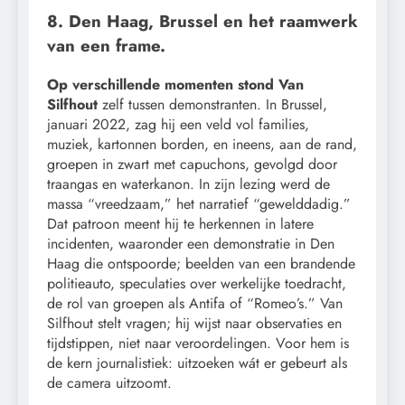
8. Den Haag, Brussel en het raamwerk
van een frame.
Op verschillende momenten stond Van
Silfhout
zelf tussen demonstranten. In Brussel,
januari 2022, zag hij een veld vol families,
muziek, kartonnen borden, en ineens, aan de rand,
groepen in zwart met capuchons, gevolgd door
traangas en waterkanon. In zijn lezing werd de
massa “vreedzaam,” het narratief “gewelddadig.”
Dat patroon meent hij te herkennen in latere
incidenten, waaronder een demonstratie in Den
Haag die ontspoorde; beelden van een brandende
politieauto, speculaties over werkelijke toedracht,
de rol van groepen als Antifa of “Romeo’s.” Van
Silfhout stelt vragen; hij wijst naar observaties en
tijdstippen, niet naar veroordelingen. Voor hem is
de kern journalistiek: uitzoeken wát er gebeurt als
de camera uitzoomt.