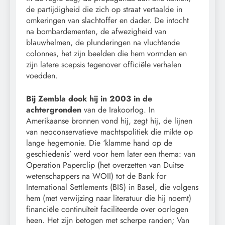
de partijdigheid die zich op straat vertaalde in
omkeringen van slachtoffer en dader. De intocht
na bombardementen, de afwezigheid van
blauwhelmen, de plunderingen na vluchtende
colonnes, het zijn beelden die hem vormden en
zijn latere scepsis tegenover officiële verhalen
voedden.
Bij Zembla dook hij in 2003 in de
achtergronden
van de Irakoorlog. In
Amerikaanse bronnen vond hij, zegt hij, de lijnen
van neoconservatieve machtspolitiek die mikte op
lange hegemonie. Die ‘klamme hand op de
geschiedenis’ werd voor hem later een thema: van
Operation Paperclip (het overzetten van Duitse
wetenschappers na WOII) tot de Bank for
International Settlements (BIS) in Basel, die volgens
hem (met verwijzing naar literatuur die hij noemt)
financiële continuïteit faciliteerde over oorlogen
heen. Het zijn betogen met scherpe randen; Van