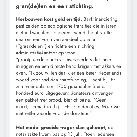
gran(de)len en een stichting.
Herbouwen kost geld en tijd.
Bankfinanciering
past zelden op ecologische transities die in jaren,
niet in kwartalen, renderen. Van Silfhout startte
daarom een vorm van aandeel‑donatie
(“graandelen”) en richtte een stichting
administratiekantoor op voor
“grootgaandehouders”, investeerders die meer
inleggen en een directe band krijgen met akkers en
oven. “Ik zou willen dat ik er een beter Nederlands
woord voor had dan sharefunding,” lacht hij. Er
zijn inmiddels ruim 1700 graandelen à circa
honderd euro uitgegeven; donateurs ontvangen
een pakket met brood, bier of pasta. “Geen
markt,” benadrukt hij. “Het zijn donaties. Maar wel
met reële waarde voor de donateur.”
Het model groeide trager dan gehoopt,
de
notarisakte kwam pas op 13 juli, “toen iedereen