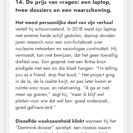
14. De prijs van vragen: een laptop,
twee dossiers en een waarschuwing.
Het meest persoonlijke deel van zijn verhaal
vertelt hij schoorvoetend. In 2018 werd zijn laptop
met externe harde schijf gestolen; daarop stonden
jaren research voor een non‑fictieboek over
nucleaire netwerken en naoorlogse continuïteit. Hij
vermoedt, kan niet bewijzen, dat het geen toevallig
diefstal was. Een gesprek met een Britse bron
eindigde met een zin die bleef hangen: “I’m telling
you as a friend: stop that book.” Het project ging
in de la, de la raakte kwijt, en pas later kwam er
ruimte voor rouw, en relativering. “Ik ga er niet
meer op graven,” zegt hij, “maar ik blijf wel
pleiten voor wie dat wél kan: goed onderzoek,
goed gefinancierd.”
Diezelfde waakzaamheid klinkt
wanneer hij het
“Demmink‑dossier” aanstipt: een moeras waarin