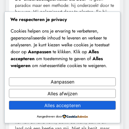
paradox maar een methode: hij onderzoekt door te
bouwen. Hij polemiseert door te planten. En hij
corrigeert, de wereld, zichzelf, door te kneden en
We respecteren je privacy
te bakken. Wie wil weten of dit werkt, hoeft niet te
wachten op een rapport. Ga naar de toonbank.
Cookies helpen ons je ervaring te verbeteren,
Vraag om het brood met de brug erop. Breek het
gepersonaliseerde inhoud te leveren en verkeer te
open. Luister naar de korst. Hoor je het verhaal?
analyseren. Je kunt kiezen welke cookies je toestaat
Dat is een keten die kraakt, en herstelt.
door op
Aanpassen
te klikken. Klik op
Alles
accepteren
om toestemming te geven of
Alles
weigeren
om niet-essentiële cookies te weigeren.
18. Tot slot: het brood als belofte.
Aanpassen
Op die tafel met broden ligt ook een kaart.
Er
staan puntjes voor akkers, molens, brouwers.
Alles afwijzen
Iemand stelt voor om er stickers op te plakken
zodat elke klant ziet waar zijn brood vandaag was.
Alles accepteren
Het is kinderlijk en glashelder tegelijk: eten
terugbrengen naar plekken, namen, mensen. Als
Aangedreven door
het van dit land komt, denkt de klant, dan is dit
land ook een beetje van mij. Niet als bezit, maar