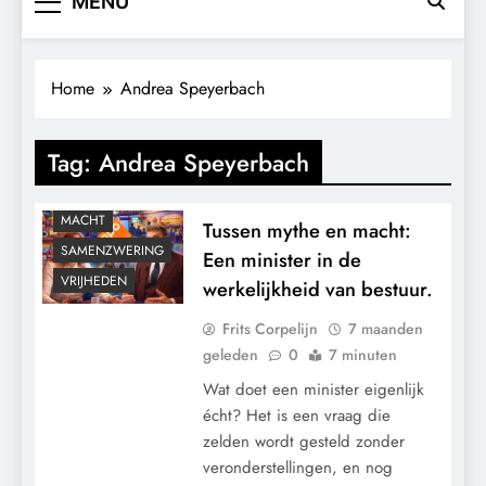
MENU
Home
Andrea Speyerbach
CENSUUR
GRONDRECHTEN
Tag:
Andrea Speyerbach
KALENDER 2030
KLIMAATBEDROG
MACHT
Tussen mythe en macht:
SAMENZWERING
Een minister in de
VRIJHEDEN
werkelijkheid van bestuur.
Frits Corpelijn
7 maanden
geleden
0
7 minuten
Wat doet een minister eigenlijk
écht? Het is een vraag die
zelden wordt gesteld zonder
veronderstellingen, en nog