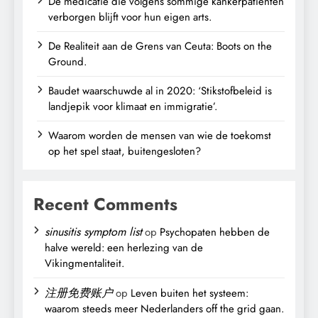
De medicatie die volgens sommige kankerpatiënten
verborgen blijft voor hun eigen arts.
De Realiteit aan de Grens van Ceuta: Boots on the
Ground.
Baudet waarschuwde al in 2020: ‘Stikstofbeleid is
landjepik voor klimaat en immigratie’.
Waarom worden de mensen van wie de toekomst
op het spel staat, buitengesloten?
Recent Comments
sinusitis symptom list
op
Psychopaten hebben de
halve wereld: een herlezing van de
Vikingmentaliteit.
注册免费账户
op
Leven buiten het systeem:
waarom steeds meer Nederlanders off the grid gaan.