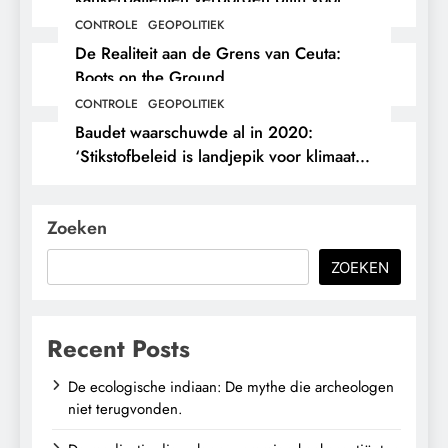
hun eigen arts.
CONTROLE
GEOPOLITIEK
De Realiteit aan de Grens van Ceuta:
Boots on the Ground.
CONTROLE
GEOPOLITIEK
Baudet waarschuwde al in 2020:
‘Stikstofbeleid is landjepik voor klimaat
en immigratie’.
Zoeken
ZOEKEN
Recent Posts
De ecologische indiaan: De mythe die archeologen
niet terugvonden.