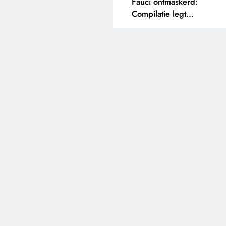
Fauci ontmaskerd:
Compilatie legt
tegenstrijdige uitspraken
bloot.