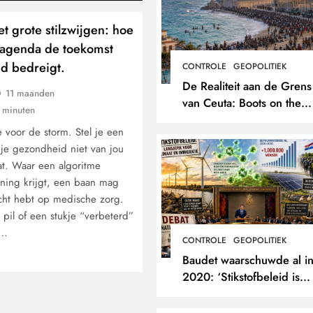
t grote stilzwijgen: hoe
 agenda de toekomst
d bedreigt.
CONTROLE
GEOPOLITIEK
De Realiteit aan de Grens
11 maanden
van Ceuta: Boots on the
 minuten
Ground.
te voor de storm. Stel je een
 je gezondheid niet van jou
at. Waar een algoritme
ening krijgt, een baan mag
echt hebt op medische zorg.
pil of een stukje “verbeterd”
r…
CONTROLE
GEOPOLITIEK
Baudet waarschuwde al i
2020: ‘Stikstofbeleid is
landjepik voor klimaat en
immigratie’.