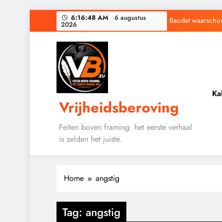
Ga
6:16:48 AM
6 augustus
Baudet waarschuwd
2026
naar
de
Waarom word
inhoud
Ka
Vrijheidsberoving
Baudet waarschuwd
Waarom word
Feiten boven framing: het eerste verhaal
is zelden het juiste.
Home
angstig
Tag:
angstig