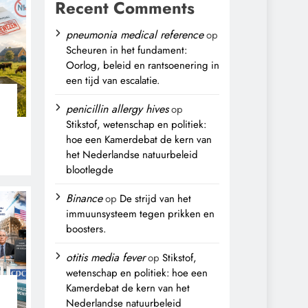
Recent Comments
pneumonia medical reference
op
Scheuren in het fundament:
Oorlog, beleid en rantsoenering in
een tijd van escalatie.
penicillin allergy hives
op
Stikstof, wetenschap en politiek:
hoe een Kamerdebat de kern van
het Nederlandse natuurbeleid
blootlegde
,
Binance
op
De strijd van het
immuunsysteem tegen prikken en
boosters.
otitis media fever
op
Stikstof,
wetenschap en politiek: hoe een
Kamerdebat de kern van het
Nederlandse natuurbeleid