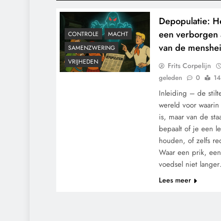
Depopulatie: He
een verborgen
CONTROLE
MACHT
van de menshei
SAMENZWERING
VRIJHEDEN
Frits Corpelijn
geleden
0
14
Inleiding – de stil
wereld voor waarin
is, maar van de sta
bepaalt of je een l
houden, of zelfs r
Waar een prik, een 
voedsel niet lange
Lees meer