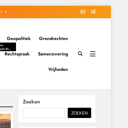
Geopolitiek
Grondrechten
ws,
yses En
ergrondverhalen
Rechtspraak
Samenzwering
 Politieke
uitvorming
tsverhoudingen.
Vrijheden
ementaire
tten En
eving Tot
nvloed Van
y, Belangen
schappelijke
Zoeken
ussies Op
id.
ZOEKEN