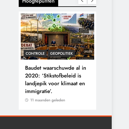
Hoogtepunten
CONTROLE
GEOPOLITIEK
KALENDER 20
rens
Baudet waarschuwde al in
Waarom wo
he
2020: ‘Stikstofbeleid is
mensen va
landjepik voor klimaat en
toekomst op
immigratie’.
buitengesl
11 maanden geleden
11 maanden 