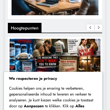
Hoogtepunten
We respecteren je privacy
Cookies helpen ons je ervaring te verbeteren,
CENSUUR
CONTROLE
gepersonaliseerde inhoud te leveren en verkeer te
analyseren. Je kunt kiezen welke cookies je toestaat
De medicatie die volgens sommige
D
door op
Aanpassen
te klikken. Klik op
Alles
kankerpatiënten verborgen blijft voor
B