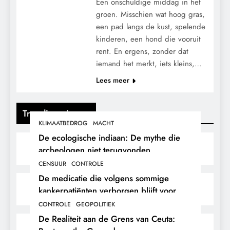
Een onschuldige middag in het
groen. Misschien wat hoog gras,
een pad langs de kust, spelende
kinderen, een hond die vooruit
rent. En ergens, zonder dat
iemand het merkt, iets kleins,…
Lees meer
Trending nieuws
KLIMAATBEDROG
MACHT
De ecologische indiaan: De mythe die
archeologen niet terugvonden.
CENSUUR
CONTROLE
De medicatie die volgens sommige
kankerpatiënten verborgen blijft voor
hun eigen arts.
CONTROLE
GEOPOLITIEK
De Realiteit aan de Grens van Ceuta: