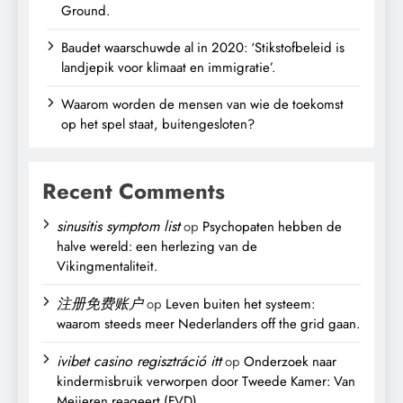
Ground.
Baudet waarschuwde al in 2020: ‘Stikstofbeleid is
landjepik voor klimaat en immigratie’.
Waarom worden de mensen van wie de toekomst
op het spel staat, buitengesloten?
Recent Comments
sinusitis symptom list
op
Psychopaten hebben de
halve wereld: een herlezing van de
Vikingmentaliteit.
注册免费账户
op
Leven buiten het systeem:
waarom steeds meer Nederlanders off the grid gaan.
ivibet casino regisztráció itt
op
Onderzoek naar
kindermisbruik verworpen door Tweede Kamer: Van
Meijeren reageert (FVD).