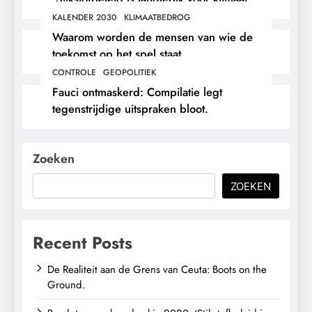
en immigratie’.
KALENDER 2030
KLIMAATBEDROG
Waarom worden de mensen van wie de
toekomst op het spel staat,
buitengesloten?
CONTROLE
GEOPOLITIEK
Fauci ontmaskerd: Compilatie legt
tegenstrijdige uitspraken bloot.
Zoeken
ZOEKEN
Recent Posts
De Realiteit aan de Grens van Ceuta: Boots on the
Ground.