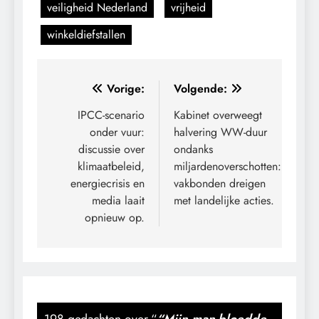
veiligheid Nederland
vrijheid
winkeldiefstallen
Bericht
Vorige:
Volgende:
navigatie
IPCC-scenario
Kabinet overweegt
onder vuur:
halvering WW-duur
discussie over
ondanks
klimaatbeleid,
miljardenoverschotten:
energiecrisis en
vakbonden dreigen
media laait
met landelijke acties.
opnieuw op.
198 gedachten over “
“Mijn man bloedde