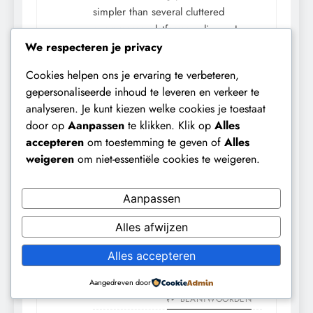
simpler than several cluttered
ecommerce platforms online – I
We respecteren je privacy
enjoyed the smooth navigation
experience and every page loaded
Cookies helpen ons je ervaring te verbeteren,
quickly without strange technical
gepersonaliseerde inhoud te leveren en verkeer te
errors interrupting the session.
analyseren. Je kunt kiezen welke cookies je toestaat
BEANTWOORDEN
door op
Aanpassen
te klikken. Klik op
Alles
accepteren
om toestemming te geven of
Alles
Jasontrift
schreef:
weigeren
om niet-essentiële cookies te weigeren.
12 mei 2026 om 10:37 PM
I had been checking various online
resources earlier today before
Aanpassen
discovering
well designed echo fern
Alles afwijzen
site
, and I enjoyed the platform
overall, with clean presentation and
Alles accepteren
navigation that stayed very
Aangedreven door
comfortable throughout all sections.
BEANTWOORDEN