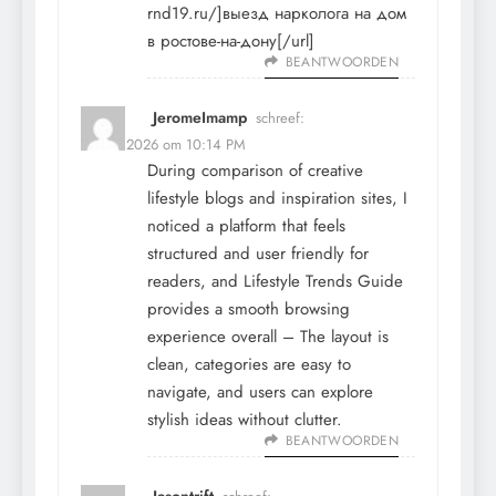
rnd19.ru/]выезд нарколога на дом
в ростове-на-дону[/url]
BEANTWOORDEN
JeromeImamp
schreef:
12 mei 2026 om 10:14 PM
During comparison of creative
lifestyle blogs and inspiration sites, I
noticed a platform that feels
structured and user friendly for
readers, and
Lifestyle Trends Guide
provides a smooth browsing
experience overall – The layout is
clean, categories are easy to
navigate, and users can explore
stylish ideas without clutter.
BEANTWOORDEN