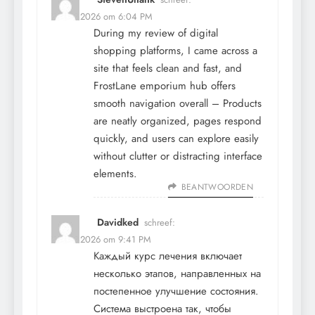
12 mei 2026 om 6:04 PM
During my review of digital
shopping platforms, I came across a
site that feels clean and fast, and
FrostLane emporium hub
offers
smooth navigation overall – Products
are neatly organized, pages respond
quickly, and users can explore easily
without clutter or distracting interface
elements.
BEANTWOORDEN
Davidked
schreef:
12 mei 2026 om 9:41 PM
Каждый курс лечения включает
несколько этапов, направленных на
постепенное улучшение состояния.
Система выстроена так, чтобы