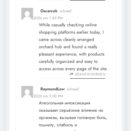
Oscarcek
schreef:
12 mei 2026 om 1:49 PM
While casually checking online
shopping platforms earlier today, I
came across
cleanly arranged
orchard hub
and found a really
pleasant experience, with products
carefully organized and easy to
access across every page of the site.
BEANTWOORDEN
RaymondLow
schreef:
12 mei 2026 om 5:30 PM
Алкогольная интоксикация
оказывает серьёзное влияние на
организм, вызывая головную боль,
тошноту, слабость и