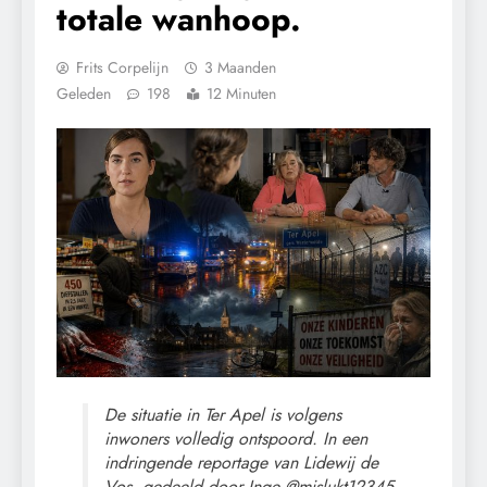
totale wanhoop.
Frits Corpelijn
3 Maanden
Geleden
198
12 Minuten
De situatie in Ter Apel is volgens
inwoners volledig ontspoord. In een
indringende reportage van Lidewij de
Vos, gedeeld door Inge @mislukt12345,