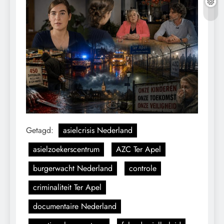
Getagd:
asielcrisis Nederland
asielzoekerscentrum
AZC Ter Apel
burgerwacht Nederland
controle
criminaliteit Ter Apel
documentaire Nederland