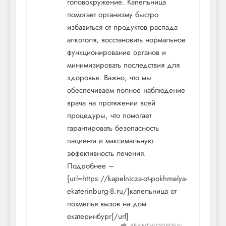
головокружение. Капельница
помогает организму быстро
избавиться от продуктов распада
алкоголя, восстановить нормальное
функционирование органов и
минимизировать последствия для
здоровья. Важно, что мы
обеспечиваем полное наблюдение
врача на протяжении всей
процедуры, что помогает
гарантировать безопасность
пациента и максимальную
эффективность лечения.
Подробнее –
[url=https://kapelnicza-ot-pokhmelya-
ekaterinburg-8.ru/]капельница от
похмелья вызов на дом
екатеринбург[/url]