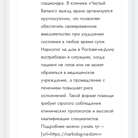
стационара. В клинике «Чистый
Баланс» выезд врача организуется
круглосуточно, что позволяет
обеспечить своевременное
вмешательство при ухудшении
состояния в любое время суток.
Нарколог на дом в Ростове-на-Дону
востребован в ситуациях, когда
пациент не готов или не может
обратиться в медицинское
учреждение, а промедление с
лечением повышает риск
осложнений. Такой формат помощи
требует строгого соблюдения
клинических протоколов и высокой
квалификации специалистов.
Подробнее можно узнать тут –
[url=https://narkolog-na-dom-v-