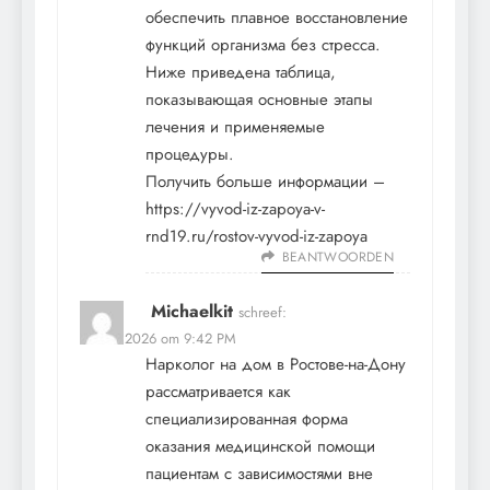
обеспечить плавное восстановление
функций организма без стресса.
Ниже приведена таблица,
показывающая основные этапы
лечения и применяемые
процедуры.
Получить больше информации –
https://vyvod-iz-zapoya-v-
rnd19.ru/rostov-vyvod-iz-zapoya
BEANTWOORDEN
Michaelkit
schreef:
12 mei 2026 om 9:42 PM
Нарколог на дом в Ростове-на-Дону
рассматривается как
специализированная форма
оказания медицинской помощи
пациентам с зависимостями вне