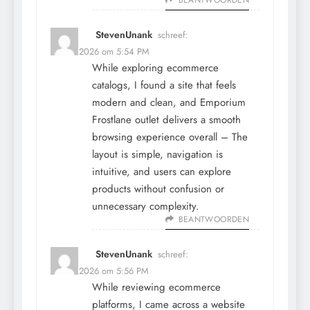
BEANTWOORDEN
StevenUnank
schreef:
12 mei 2026 om 5:54 PM
While exploring ecommerce
catalogs, I found a site that feels
modern and clean, and
Emporium
Frostlane outlet
delivers a smooth
browsing experience overall – The
layout is simple, navigation is
intuitive, and users can explore
products without confusion or
unnecessary complexity.
BEANTWOORDEN
StevenUnank
schreef:
12 mei 2026 om 5:56 PM
While reviewing ecommerce
platforms, I came across a website