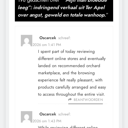
leeg”: indringend verhaal uit Ter Apel
over angst, geweld en totale wanhoop.
”
Oscarcek
schreef:
12 mei 2026 om 1:41 PM
I spent part of today reviewing
different online stores and eventually
landed on
recommended orchard
marketplace
, and the browsing
experience felt really pleasant, with
products carefully arranged and easy
to access throughout the entire visit.
BEANTWOORDEN
Oscarcek
schreef:
12 mei 2026 om 1:43 PM
While reviewing different online