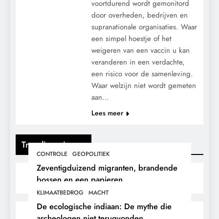
voortdurend wordt gemonitord
door overheden, bedrijven en
supranationale organisaties. Waar
een simpel hoestje of het
weigeren van een vaccin u kan
veranderen in een verdachte,
een risico voor de samenleving.
Waar welzijn niet wordt gemeten
aan…
Lees meer
Trending nieuws
CONTROLE
GEOPOLITIEK
Zeventigduizend migranten, brandende
bossen en een papieren
stikstofwerkelijkheid.
KLIMAATBEDROG
MACHT
De ecologische indiaan: De mythe die
archeologen niet terugvonden.