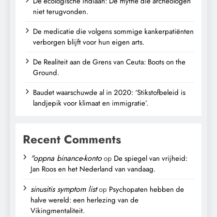
De ecologische indiaan: De mythe die archeologen
niet terugvonden.
De medicatie die volgens sommige kankerpatiënten
verborgen blijft voor hun eigen arts.
De Realiteit aan de Grens van Ceuta: Boots on the
Ground.
Baudet waarschuwde al in 2020: ‘Stikstofbeleid is
landjepik voor klimaat en immigratie’.
Recent Comments
"oppna binance-konto
op
De spiegel van vrijheid:
Jan Roos en het Nederland van vandaag.
sinusitis symptom list
op
Psychopaten hebben de
halve wereld: een herlezing van de
Vikingmentaliteit.