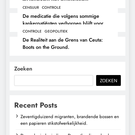
CENSUUR
CONTROLE
De medicatie die volgens sommige
kankerpatiënten verborgen blijft voor
hun eigen arts.
CONTROLE
GEOPOLITIEK
De Realiteit aan de Grens van Ceuta:
Boots on the Ground.
Zoeken
ZOEKEN
Recent Posts
Zeventigduizend migranten, brandende bossen en
een papieren stikstofwerkelijkheid.