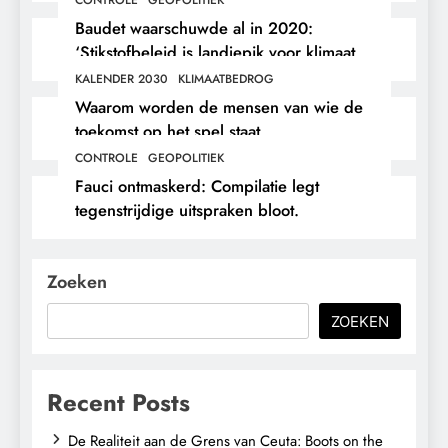
Baudet waarschuwde al in 2020:
‘Stikstofbeleid is landjepik voor klimaat
en immigratie’.
KALENDER 2030
KLIMAATBEDROG
Waarom worden de mensen van wie de
toekomst op het spel staat,
buitengesloten?
CONTROLE
GEOPOLITIEK
Fauci ontmaskerd: Compilatie legt
tegenstrijdige uitspraken bloot.
Zoeken
ZOEKEN
Recent Posts
De Realiteit aan de Grens van Ceuta: Boots on the