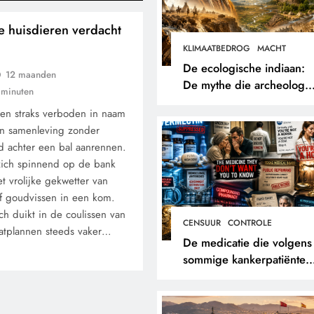
e huisdieren verdacht
KLIMAATBEDROG
MACHT
De ecologische indiaan:
12 maanden
De mythe die archeologe
 minuten
niet terugvonden.
ten straks verboden in naam
en samenleving zonder
d achter een bal aanrennen.
zich spinnend op de bank
t vrolijke gekwetter van
of goudvissen in een kom.
ch duikt in de coulissen van
CENSUUR
CONTROLE
maatplannen steeds vaker…
De medicatie die volgens
sommige kankerpatiënten
verborgen blijft voor hun
eigen arts.