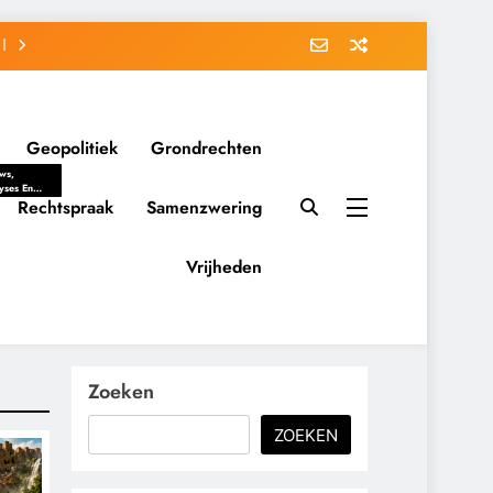
Geopolitiek
Grondrechten
ws,
yses En
ergrondverhalen
Rechtspraak
Samenzwering
 Politieke
uitvorming
tsverhoudingen.
Vrijheden
ementaire
tten En
eving Tot
nvloed Van
y, Belangen
schappelijke
Zoeken
ussies Op
id.
ZOEKEN