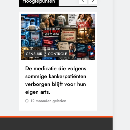
Hoogtepunten
CENSUUR
CONTROLE
CONTROLE
n:
De medicatie die volgens
De Realite
logen
sommige kankerpatiënten
van Ceuta:
verborgen blijft voor hun
Ground.
eigen arts.
12 maanden
12 maanden geleden