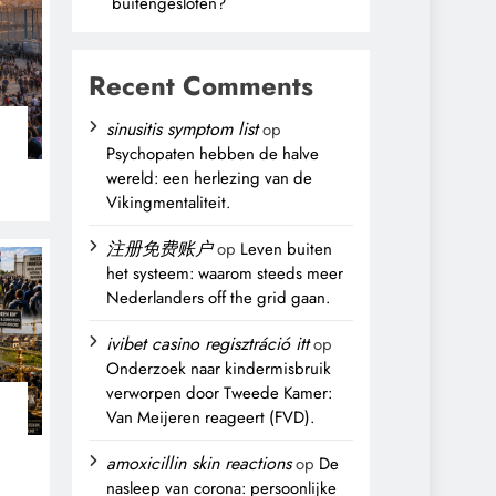
buitengesloten?
Recent Comments
sinusitis symptom list
op
Psychopaten hebben de halve
wereld: een herlezing van de
Vikingmentaliteit.
注册免费账户
op
Leven buiten
het systeem: waarom steeds meer
Nederlanders off the grid gaan.
ivibet casino regisztráció itt
op
Onderzoek naar kindermisbruik
verworpen door Tweede Kamer:
Van Meijeren reageert (FVD).
n
amoxicillin skin reactions
op
De
nasleep van corona: persoonlijke