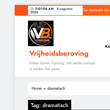
Ga
7:01:06 AM
8 augustus
De medicatie die 
2026
naar
de
inhoud
Baudet waarschuwd
Ka
Vrijheidsberoving
De medicatie die 
Feiten boven framing: het eerste verhaal
is zelden het juiste.
Baudet waarschuwd
Home
dramatisch
Tag:
dramatisch