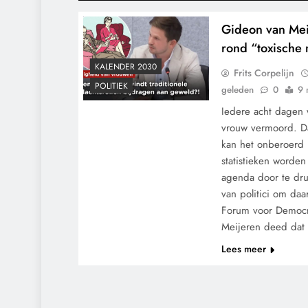
Gideon van Meij
rond “toxische 
KALENDER 2030
Frits Corpelijn
POLITIEK
geleden
0
9 
Iedere acht dagen
vrouw vermoord. Da
kan het onberoerd l
statistieken worde
agenda door te dru
van politici om daa
Forum voor Democr
Meijeren deed da
Lees meer