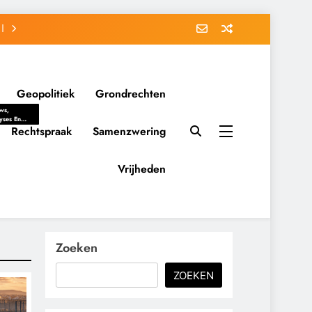
Geopolitiek
Grondrechten
ws,
yses En
ergrondverhalen
Rechtspraak
Samenzwering
 Politieke
uitvorming
tsverhoudingen.
Vrijheden
ementaire
tten En
eving Tot
nvloed Van
y, Belangen
schappelijke
Zoeken
ussies Op
id.
ZOEKEN