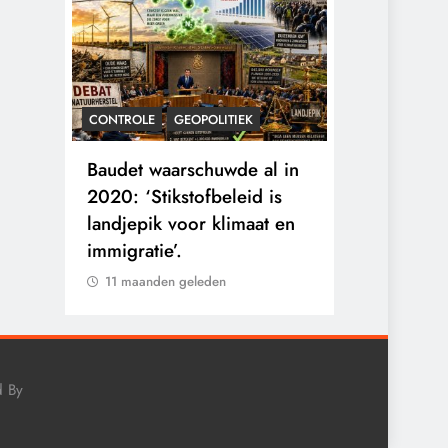
CONTROLE
GEOPOLITIEK
KALENDER 20
rens
Baudet waarschuwde al in
Waarom wo
he
2020: ‘Stikstofbeleid is
mensen va
landjepik voor klimaat en
toekomst op
immigratie’.
buitengesl
11 maanden geleden
11 maanden 
d By