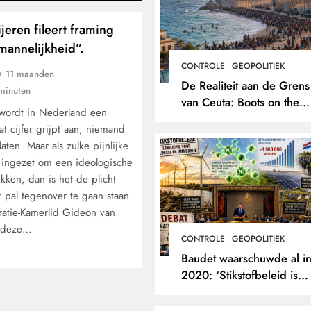
eren fileert framing
mannelijkheid”.
CONTROLE
GEOPOLITIEK
11 maanden
De Realiteit aan de Grens
minuten
van Ceuta: Boots on the
 wordt in Nederland een
Ground.
t cijfer grijpt aan, niemand
aten. Maar als zulke pijnlijke
n ingezet om een ideologische
kken, dan is het de plicht
r pal tegenover te gaan staan.
atie-Kamerlid Gideon van
t deze…
CONTROLE
GEOPOLITIEK
Baudet waarschuwde al i
2020: ‘Stikstofbeleid is
landjepik voor klimaat en
immigratie’.