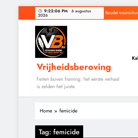
Ga
9:22:07 PM
6 augustus
Baudet waarschuwd
2026
naar
de
Waarom word
inhoud
Ka
Vrijheidsberoving
Baudet waarschuwd
Waarom word
Feiten boven framing: het eerste verhaal
is zelden het juiste.
Home
femicide
Tag:
femicide