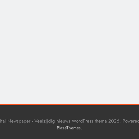
CONTROLE
GEOPOLITIEK
De Realiteit aan de G
van Ceuta: Boots on t
Ground.
11 maanden geleden
ital Newspaper - Veelzijdig nieuws WordPress thema 2026. Powere
.
BlazeThemes