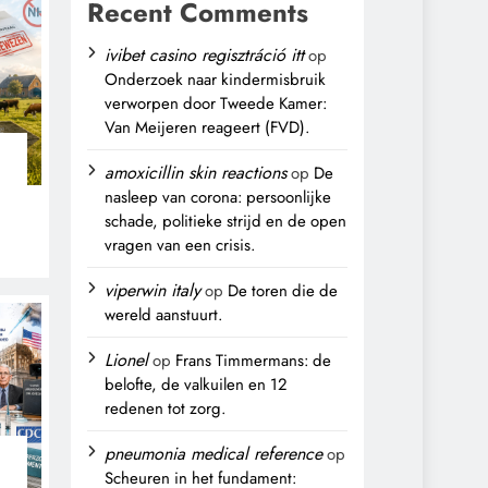
Recent Comments
ivibet casino regisztráció itt
op
Onderzoek naar kindermisbruik
verworpen door Tweede Kamer:
Van Meijeren reageert (FVD).
amoxicillin skin reactions
op
De
nasleep van corona: persoonlijke
schade, politieke strijd en de open
vragen van een crisis.
,
viperwin italy
op
De toren die de
wereld aanstuurt.
Lionel
op
Frans Timmermans: de
belofte, de valkuilen en 12
redenen tot zorg.
pneumonia medical reference
op
Scheuren in het fundament: