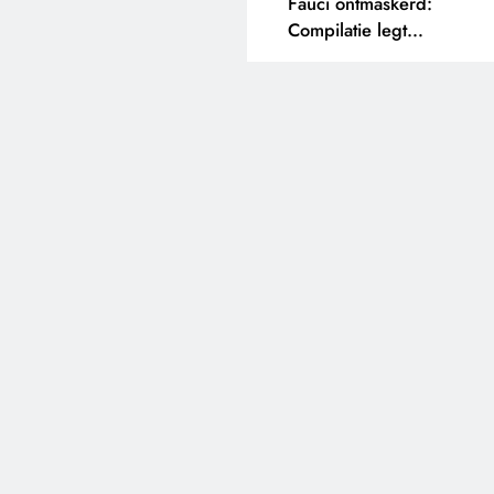
Fauci ontmaskerd:
Compilatie legt
tegenstrijdige uitspraken
bloot.