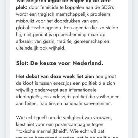
Van Meijeren legde de vinger op de zere
plek:
door femicide te koppelen aan de SDG’s
wordt een tragisch maatschappelijk probleem
misbruikt voor het doordrukken van een
globalistische agenda. Een agenda die, zo stelde
hij, niet gericht is op bescherming maar op
afbraak: van gezin, traditie, gemeenschap en
uiteindelijk ook vrijheid.
Slot: De keuze voor Nederland.
Het debat van deze week liet zien
hoe groot
de kloof is tussen enerzijds een politiek die zich
vrijwillig onderwerpt aan internationale
ideologieën, en anderzijds politici die vasthouden
aan feiten, tradities en nationale soevereiniteit.
Wie echt geeft om de veiligheid van vrouwen,
kiest niet voor een poster-campagne tegen
“toxische mannelijkheid”. Wie echt wil dat
vrouwen beschermd worden, zet in op politie, op