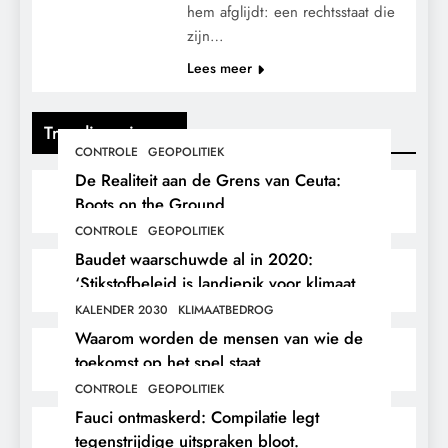
hem afglijdt: een rechtsstaat die
zijn…
Lees meer
Trending nieuws
CONTROLE
GEOPOLITIEK
De Realiteit aan de Grens van Ceuta:
Boots on the Ground.
CONTROLE
GEOPOLITIEK
Baudet waarschuwde al in 2020:
‘Stikstofbeleid is landjepik voor klimaat
en immigratie’.
KALENDER 2030
KLIMAATBEDROG
Waarom worden de mensen van wie de
toekomst op het spel staat,
buitengesloten?
CONTROLE
GEOPOLITIEK
Fauci ontmaskerd: Compilatie legt
tegenstrijdige uitspraken bloot.