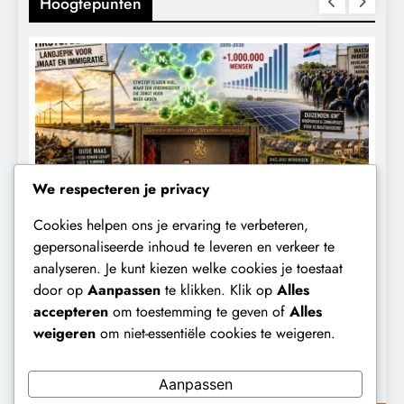
Hoogtepunten
We respecteren je privacy
Cookies helpen ons je ervaring te verbeteren,
CONTROLE
GEOPOLITIEK
K
gepersonaliseerde inhoud te leveren en verkeer te
analyseren. Je kunt kiezen welke cookies je toestaat
Baudet waarschuwde al in 2020:
W
door op
Aanpassen
te klikken. Klik op
Alles
‘Stikstofbeleid is landjepik voor klimaat
t
accepteren
om toestemming te geven of
Alles
en immigratie’.
b
weigeren
om niet-essentiële cookies te weigeren.
11 maanden geleden
Aanpassen