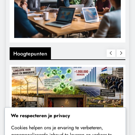
Hoogtepunten
We respecteren je privacy
Cookies helpen ons je ervaring te verbeteren,
CONTROLE
GEOPOLITIEK
K
gepersonaliseerde inhoud te leveren en verkeer te