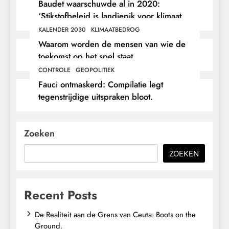
Baudet waarschuwde al in 2020:
‘Stikstofbeleid is landjepik voor klimaat
en immigratie’.
KALENDER 2030
KLIMAATBEDROG
Waarom worden de mensen van wie de
toekomst op het spel staat,
buitengesloten?
CONTROLE
GEOPOLITIEK
Fauci ontmaskerd: Compilatie legt
tegenstrijdige uitspraken bloot.
Zoeken
ZOEKEN
Recent Posts
De Realiteit aan de Grens van Ceuta: Boots on the
Ground.