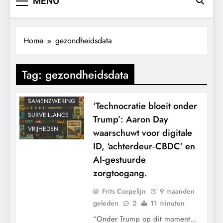
MENU
CENSUUR
CONTROLE
Home
gezondheidsdata
GEOPOLITIEK
KLIMAATBEDROG
Tag:
gezondheidsdata
MACHT
POLITIEK
SAMENZWERING
‘Technocratie bloeit onder
SURVEILLANCE
Trump’: Aaron Day
VRIJHEDEN
waarschuwt voor digitale
ID, ‘achterdeur‑CBDC’ en
AI‑gestuurde
zorgtoegang.
Frits Corpelijn
9 maanden
geleden
2
11 minuten
“Onder Trump op dit moment…