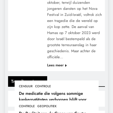
oktober, terwijl duizenden
jongeren dansten op het Nova
Festival in Zuid-Israël, voltrok zich
een tragedie die de wereld op
zijn kop zette. De aanval van
Hamas op 7 oktober 2023 werd
door Israël bestempeld als de
grootste terreuraanslag in haar
geschiedenis. Maar achter de
officiële…
Lees meer
Trending nieuws
CENSUUR
CONTROLE
De medicatie die volgens sommige
kankerpatiënten verborgen blijft voor
hun eigen arts.
CONTROLE
GEOPOLITIEK