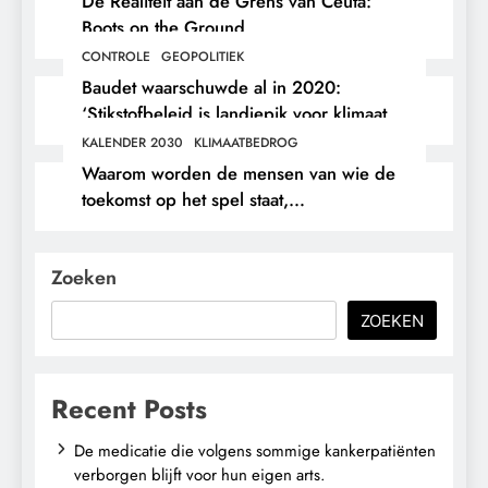
De Realiteit aan de Grens van Ceuta:
Boots on the Ground.
CONTROLE
GEOPOLITIEK
Baudet waarschuwde al in 2020:
‘Stikstofbeleid is landjepik voor klimaat
en immigratie’.
KALENDER 2030
KLIMAATBEDROG
Waarom worden de mensen van wie de
toekomst op het spel staat,
buitengesloten?
Zoeken
ZOEKEN
Recent Posts
De medicatie die volgens sommige kankerpatiënten
verborgen blijft voor hun eigen arts.