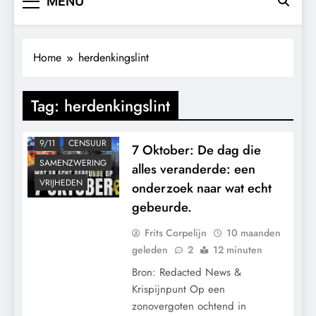
MENU
Home
herdenkingslint
Tag:
herdenkingslint
9/11
CENSUUR
7 Oktober: De dag die
SAMENZWERING
alles veranderde: een
VRIJHEDEN
onderzoek naar wat echt
gebeurde.
Frits Corpelijn
10 maanden
geleden
2
12 minuten
Bron: Redacted News &
Krispijnpunt Op een
zonovergoten ochtend in