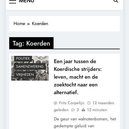
MENU
Home
Koerden
CONTROLE
Tag:
Koerden
GEOPOLITIEK
MACHT
POLITIEK
Een jaar tussen de
SAMENZWERING
Koerdische strijders:
VRIJHEDEN
leven, macht en de
zoektocht naar een
alternatief.
Frits Corpelijn
12 maanden
geleden
3
12 minuten
De geur van walnotenbomen, het
gedempte geluid van