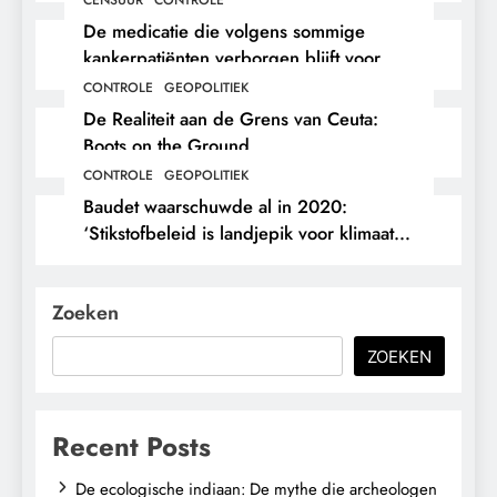
De medicatie die volgens sommige
kankerpatiënten verborgen blijft voor
hun eigen arts.
CONTROLE
GEOPOLITIEK
De Realiteit aan de Grens van Ceuta:
Boots on the Ground.
CONTROLE
GEOPOLITIEK
Baudet waarschuwde al in 2020:
‘Stikstofbeleid is landjepik voor klimaat
en immigratie’.
Zoeken
ZOEKEN
Recent Posts
De ecologische indiaan: De mythe die archeologen