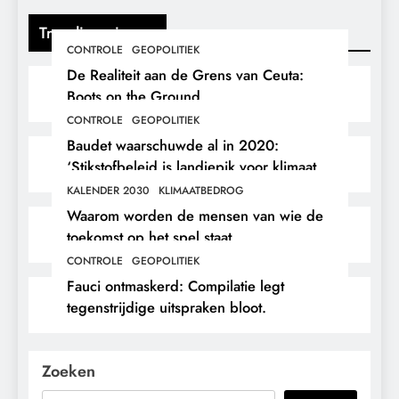
Trending nieuws
CONTROLE
GEOPOLITIEK
De Realiteit aan de Grens van Ceuta:
Boots on the Ground.
CONTROLE
GEOPOLITIEK
Baudet waarschuwde al in 2020:
‘Stikstofbeleid is landjepik voor klimaat
en immigratie’.
KALENDER 2030
KLIMAATBEDROG
Waarom worden de mensen van wie de
toekomst op het spel staat,
buitengesloten?
CONTROLE
GEOPOLITIEK
Fauci ontmaskerd: Compilatie legt
tegenstrijdige uitspraken bloot.
Zoeken