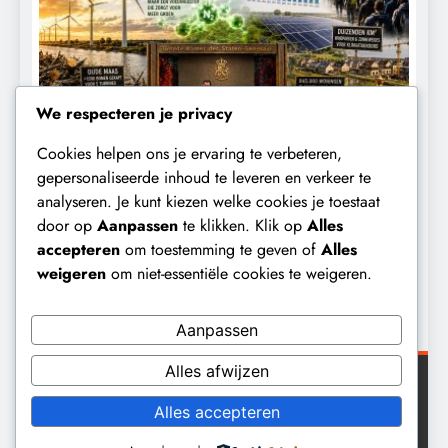
We respecteren je privacy
Cookies helpen ons je ervaring te verbeteren,
CONTROLE
GEOPOLITIEK
K
gepersonaliseerde inhoud te leveren en verkeer te
analyseren. Je kunt kiezen welke cookies je toestaat
Baudet waarschuwde al in 2020:
W
door op
Aanpassen
te klikken. Klik op
Alles
‘Stikstofbeleid is landjepik voor klimaat
t
accepteren
om toestemming te geven of
Alles
en immigratie’.
b
weigeren
om niet-essentiële cookies te weigeren.
12 maanden geleden
Aanpassen
Alles afwijzen
Digital Newspaper - Veelzijdig nieuws WordPress
Alles accepteren
thema 2026. Powered By
.
BlazeThemes