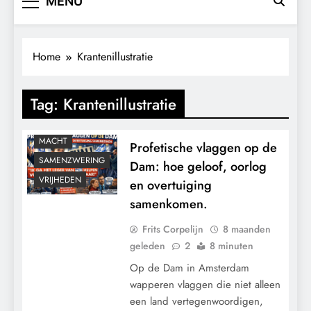
MENU
Home
Krantenillustratie
Tag:
Krantenillustratie
GEOPOLITIEK
KALENDER 2030
MACHT
Profetische vlaggen op de
SAMENZWERING
Dam: hoe geloof, oorlog
VRIJHEDEN
en overtuiging
samenkomen.
Frits Corpelijn
8 maanden
geleden
2
8 minuten
Op de Dam in Amsterdam
wapperen vlaggen die niet alleen
een land vertegenwoordigen,