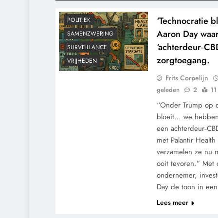
KLIMAATBEDROG
MACHT
‘Technocratie b
POLITIEK
Aaron Day waars
SAMENZWERING
‘achterdeur‑CB
SURVEILLANCE
zorgtoegang.
VRIJHEDEN
Frits Corpelijn
geleden
2
11
“Onder Trump op d
bloeit… we hebbe
een achterdeur‑CB
met Palantir Health
verzamelen ze nu 
ooit tevoren.” Met 
ondernemer, invest
Day de toon in een
Lees meer