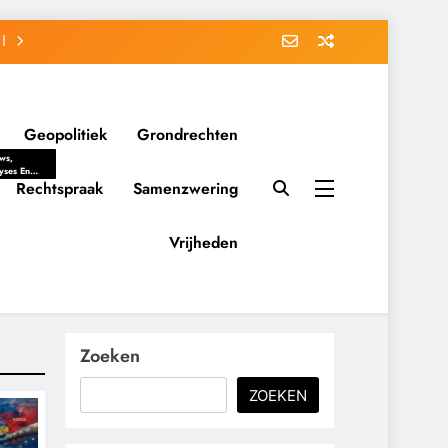
Geopolitiek
Grondrechten
ws,
yses En
ergrondverhalen
Rechtspraak
Samenzwering
 Politieke
uitvorming
tsverhoudingen.
Vrijheden
ementaire
tten En
eving Tot
nvloed Van
y, Belangen
schappelijke
Zoeken
ussies Op
id.
ZOEKEN