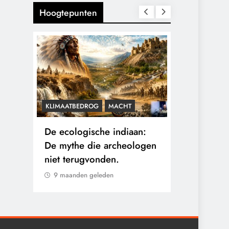
Hoogtepunten
KLIMAATBEDROG
MACHT
CENSUUR
C
De ecologische indiaan:
De medicat
e
De mythe die archeologen
sommige ka
en
niet terugvonden.
verborgen b
eigen arts.
9 maanden geleden
9 maanden 