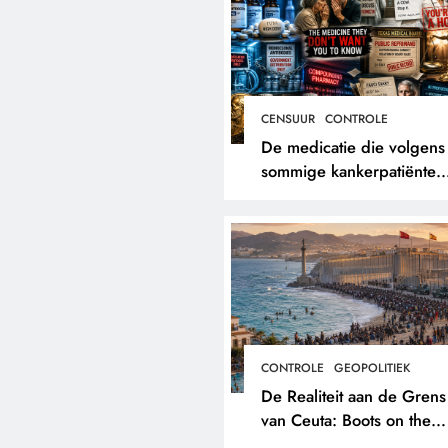
CENSUUR
CONTROLE
De medicatie die volgens
sommige kankerpatiënten
verborgen blijft voor hun
eigen arts.
CONTROLE
GEOPOLITIEK
De Realiteit aan de Grens
van Ceuta: Boots on the
Ground.