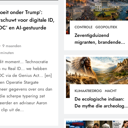
loeit onder Trump’:
chuwt voor digitale ID,
DC’ en AI‑gestuurde
CONTROLE
GEOPOLITIEK
Zeventigduizend
migranten, brandende
9 maanden
bossen en een papieren
 minuten
stikstofwerkelijkheid.
it moment… Technocratie
n nu Real ID… we hebben
DC via de Genius Act… [en]
 en Operatie Stargate
meer gegevens over ons dan
KLIMAATBEDROG
MACHT
die scherpe typering zet
De ecologische indiaan:
eerder en adviseur Aaron
De mythe die archeologe
 clip uit de…
niet terugvonden.