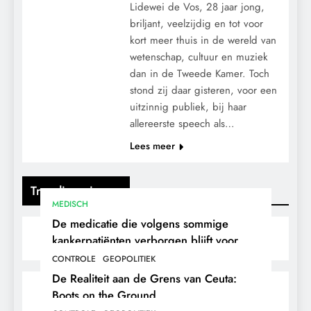
Lidewei de Vos, 28 jaar jong,
briljant, veelzijdig en tot voor
kort meer thuis in de wereld van
wetenschap, cultuur en muziek
dan in de Tweede Kamer. Toch
stond zij daar gisteren, voor een
uitzinnig publiek, bij haar
allereerste speech als…
Lees meer
Trending nieuws
MEDISCH
De medicatie die volgens sommige
kankerpatiënten verborgen blijft voor
hun eigen arts.
CONTROLE
GEOPOLITIEK
De Realiteit aan de Grens van Ceuta:
Boots on the Ground.