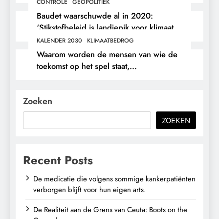
CONTROLE
GEOPOLITIEK
Baudet waarschuwde al in 2020:
‘Stikstofbeleid is landjepik voor klimaat
en immigratie’.
KALENDER 2030
KLIMAATBEDROG
Waarom worden de mensen van wie de
toekomst op het spel staat,
buitengesloten?
Zoeken
ZOEKEN
Recent Posts
De medicatie die volgens sommige kankerpatiënten
verborgen blijft voor hun eigen arts.
De Realiteit aan de Grens van Ceuta: Boots on the