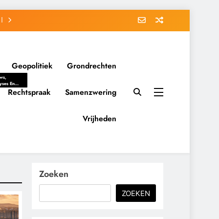
Geopolitiek
Grondrechten
ws,
yses En
ergrondverhalen
Rechtspraak
Samenzwering
 Politieke
uitvorming
tsverhoudingen.
Vrijheden
ementaire
tten En
eving Tot
nvloed Van
y, Belangen
schappelijke
Zoeken
ussies Op
id.
ZOEKEN