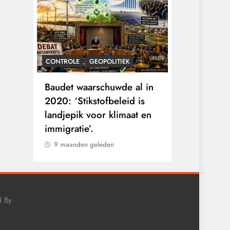
CONTROLE
GEOPOLITIEK
KALENDER 20
rens
Baudet waarschuwde al in
Waarom wo
he
2020: ‘Stikstofbeleid is
mensen va
landjepik voor klimaat en
toekomst op
immigratie’.
buitengesl
9 maanden geleden
9 maanden 
d By