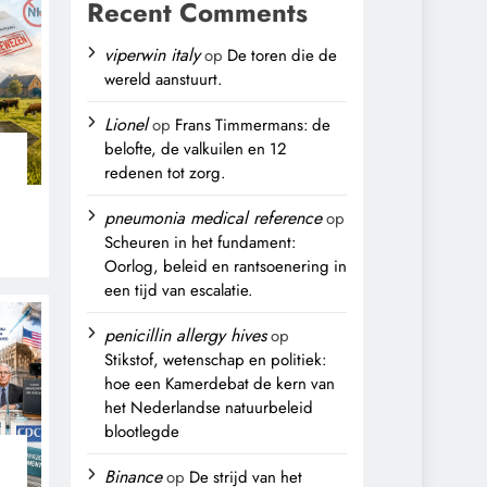
Recent Comments
viperwin italy
op
De toren die de
wereld aanstuurt.
Lionel
op
Frans Timmermans: de
belofte, de valkuilen en 12
redenen tot zorg.
pneumonia medical reference
op
Scheuren in het fundament:
Oorlog, beleid en rantsoenering in
,
een tijd van escalatie.
penicillin allergy hives
op
Stikstof, wetenschap en politiek:
hoe een Kamerdebat de kern van
het Nederlandse natuurbeleid
blootlegde
Binance
op
De strijd van het