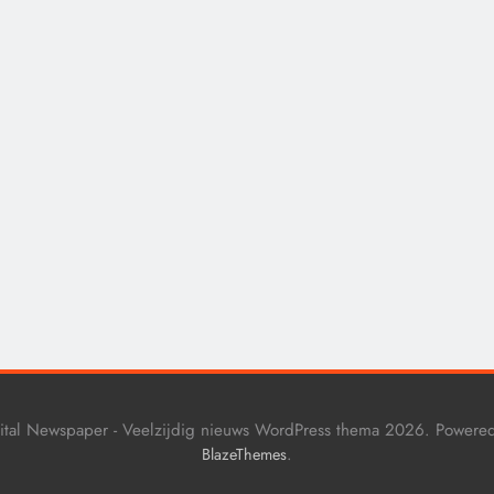
CONTROLE
GEOPOLITIEK
De Realiteit aan de G
van Ceuta: Boots on t
Ground.
9 maanden geleden
ital Newspaper - Veelzijdig nieuws WordPress thema 2026. Powere
.
BlazeThemes