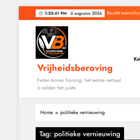
Ga
Baudet waarschuwd
1:53:42 PM
6 augustus 2026
naar
de
Waarom word
inhoud
Ka
Vrijheidsberoving
Baudet waarschuwd
Waarom word
Feiten boven framing: het eerste verhaal
is zelden het juiste.
Home
politieke vernieuwing
Tag:
politieke vernieuwing