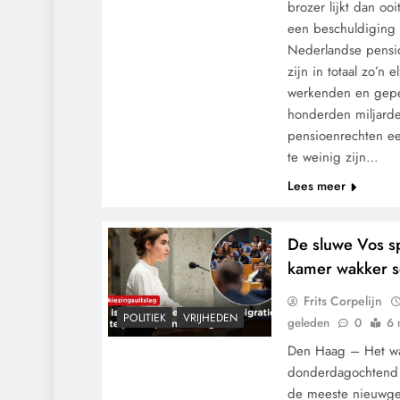
brozer lijkt dan oo
een beschuldiging 
Nederlandse pensio
zijn in totaal zo’n 
werkenden en gepe
honderden miljard
pensioenrechten ee
te weinig zijn…
Lees meer
De sluwe Vos s
kamer wakker 
Frits Corpelijn
POLITIEK
VRIJHEDEN
geleden
0
6 
Den Haag – Het w
donderdagochtend 
de meeste nieuwg