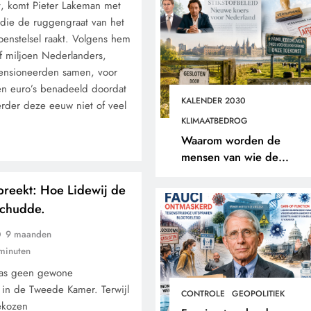
it, komt Pieter Lakeman met
die de ruggengraat van het
enstelsel raakt. Volgens hem
elf miljoen Nederlanders,
nsioneerden samen, voor
en euro’s benadeeld doordat
KALENDER 2030
rder deze eeuw niet of veel
KLIMAATBEDROG
Waarom worden de
mensen van wie de
toekomst op het spel staat
preekt: Hoe Lidewij de
buitengesloten?
schudde.
9 maanden
minuten
as geen gewone
in de Tweede Kamer. Terwijl
CONTROLE
GEOPOLITIEK
ekozen