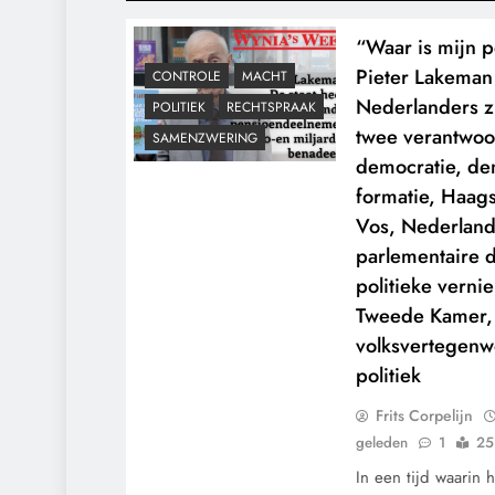
“Waar is mijn 
Pieter Lakeman 
CONTROLE
MACHT
Nederlanders z
POLITIEK
RECHTSPRAAK
twee verantwoo
SAMENZWERING
democratie, de
formatie, Haags
Vos, Nederland
parlementaire d
politieke verni
Tweede Kamer,
volksvertegenw
politiek
Frits Corpelijn
geleden
1
25
In een tijd waarin h