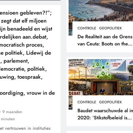
pensioen gebleven?!”;
zegt dat elf miljoen
ijn benadeeld en wijst
CONTROLE
GEOPOLITIEK
rdelijken aan.debat,
De Realiteit aan de Grens
van Ceuta: Boots on the
mocratisch proces,
Ground.
e politiek, Lidewij de
, parlement,
emocratie, politiek,
euwing, toespraak,
oordiging, vrouw in de
CONTROLE
GEOPOLITIEK
Baudet waarschuwde al i
9 maanden
2020: ‘Stikstofbeleid is
 minuten
landjepik voor klimaat en
et vertrouwen in instituties
immigratie’.