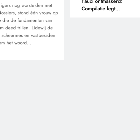
Fauci ontmaskerd:
igers nog worstelden met
Compilatie legt
 dossiers, stond één vrouw op
tegenstrijdige uitspraken
 die de fundamenten van
bloot.
em deed trillen. Lidewij de
n scheermes en vastberaden
 nam het woord…