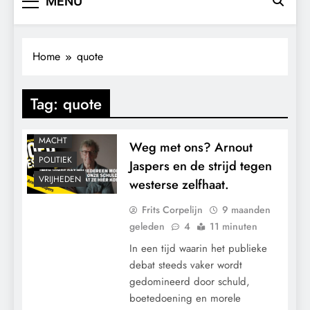
MENU
Home
quote
Tag:
quote
CENSUUR
CONTROLE
MACHT
Weg met ons? Arnout
POLITIEK
Jaspers en de strijd tegen
VRIJHEDEN
westerse zelfhaat.
Frits Corpelijn
9 maanden
geleden
4
11 minuten
In een tijd waarin het publieke
debat steeds vaker wordt
gedomineerd door schuld,
boetedoening en morele