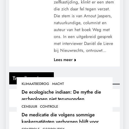
zelfkastijding, klinkt er een stem
die zich daar fel tegen verzet.
Die stem is van Arnout Jaspers,
natuurkundige, columnist en
auteur van het boek Weg met
ons. In een uitgebreid gesprek
met interviewer Daniël de Lieve
bij Nieuwrechts, ontvouwt…
Lees meer
Trending nieuws
KLIMAATBEDROG
MACHT
De ecologische indiaan: De mythe die
archeologen niet terugvonden.
CENSUUR
CONTROLE
De medicatie die volgens sommige
kankerpatiënten verborgen blijft voor
hun eigen arts.