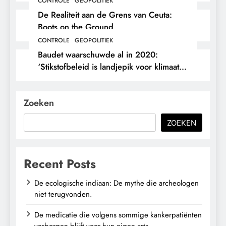
CONTROLE
GEOPOLITIEK
De Realiteit aan de Grens van Ceuta:
Boots on the Ground.
CONTROLE
GEOPOLITIEK
Baudet waarschuwde al in 2020:
‘Stikstofbeleid is landjepik voor klimaat
en immigratie’.
Zoeken
ZOEKEN
Recent Posts
De ecologische indiaan: De mythe die archeologen
niet terugvonden.
De medicatie die volgens sommige kankerpatiënten
verborgen blijft voor hun eigen arts.