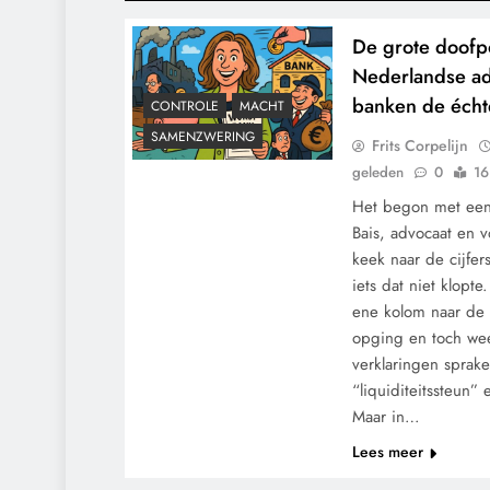
De grote doofp
Nederlandse ad
banken de échte
CONTROLE
MACHT
SAMENZWERING
Frits Corpelijn
geleden
0
16
Het begon met een
Bais, advocaat en 
keek naar de cijfe
iets dat niet klopt
ene kolom naar de 
opging en toch wee
verklaringen sprake
“liquiditeitssteun”
Maar in…
Lees meer