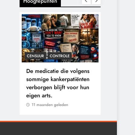
Hoogtepunten
CENSUUR
CONTROLE
CONTROLE
n:
De medicatie die volgens
De Realite
logen
sommige kankerpatiënten
van Ceuta:
verborgen blijft voor hun
Ground.
eigen arts.
11 maanden 
11 maanden geleden