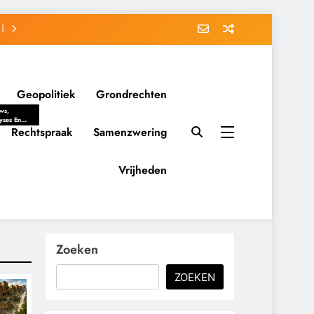
Geopolitiek
Grondrechten
ws,
yses En
ergrondverhalen
Rechtspraak
Samenzwering
 Politieke
uitvorming
tsverhoudingen.
Vrijheden
ementaire
tten En
eving Tot
nvloed Van
y, Belangen
schappelijke
Zoeken
ussies Op
id.
ZOEKEN