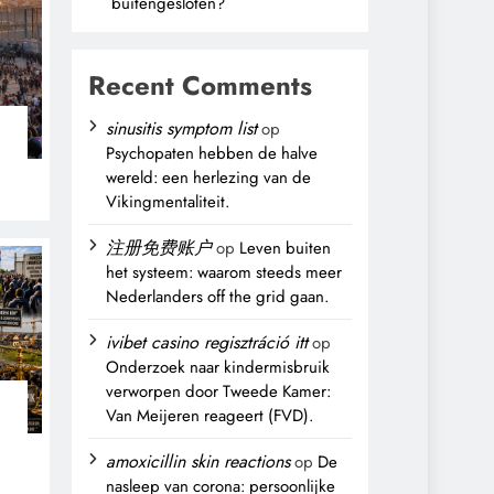
buitengesloten?
Recent Comments
sinusitis symptom list
op
Psychopaten hebben de halve
wereld: een herlezing van de
Vikingmentaliteit.
注册免费账户
op
Leven buiten
het systeem: waarom steeds meer
Nederlanders off the grid gaan.
ivibet casino regisztráció itt
op
Onderzoek naar kindermisbruik
verworpen door Tweede Kamer:
Van Meijeren reageert (FVD).
n
amoxicillin skin reactions
op
De
nasleep van corona: persoonlijke