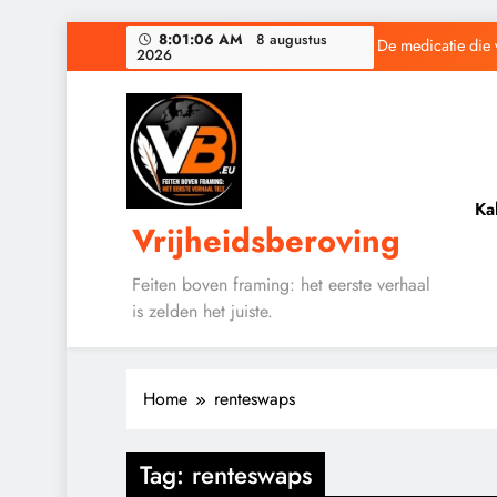
Ga
8:01:06 AM
8 augustus
De medicatie die 
2026
naar
de
inhoud
Baudet waarschuwd
Ka
Vrijheidsberoving
De medicatie die 
Feiten boven framing: het eerste verhaal
is zelden het juiste.
Baudet waarschuwd
Home
renteswaps
Tag:
renteswaps