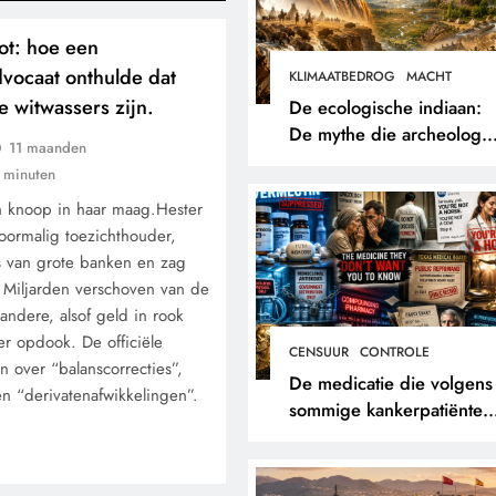
ot: hoe een
vocaat onthulde dat
KLIMAATBEDROG
MACHT
 witwassers zijn.
De ecologische indiaan:
De mythe die archeologe
11 maanden
niet terugvonden.
 minuten
 knoop in haar maag.Hester
voormalig toezichthouder,
rs van grote banken en zag
e. Miljarden verschoven van de
andere, alsof geld in rook
r opdook. De officiële
CENSUUR
CONTROLE
n over “balanscorrecties”,
De medicatie die volgens
 en “derivatenafwikkelingen”.
sommige kankerpatiënten
verborgen blijft voor hun
eigen arts.