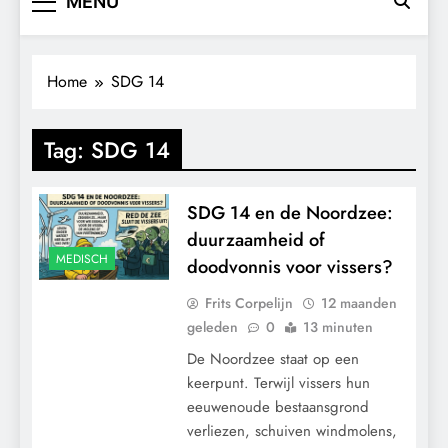
MENU
Home
SDG 14
Tag:
SDG 14
SDG 14 en de Noordzee:
duurzaamheid of
MEDISCH
doodvonnis voor vissers?
Frits Corpelijn
12 maanden
geleden
0
13 minuten
De Noordzee staat op een
keerpunt. Terwijl vissers hun
eeuwenoude bestaansgrond
verliezen, schuiven windmolens,