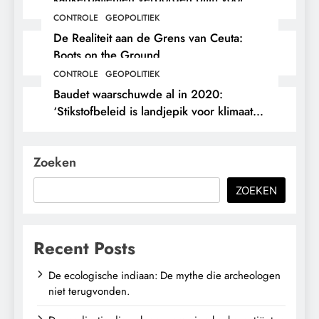
hun eigen arts.
CONTROLE
GEOPOLITIEK
De Realiteit aan de Grens van Ceuta:
Boots on the Ground.
CONTROLE
GEOPOLITIEK
Baudet waarschuwde al in 2020:
‘Stikstofbeleid is landjepik voor klimaat
en immigratie’.
Zoeken
ZOEKEN
Recent Posts
De ecologische indiaan: De mythe die archeologen
niet terugvonden.