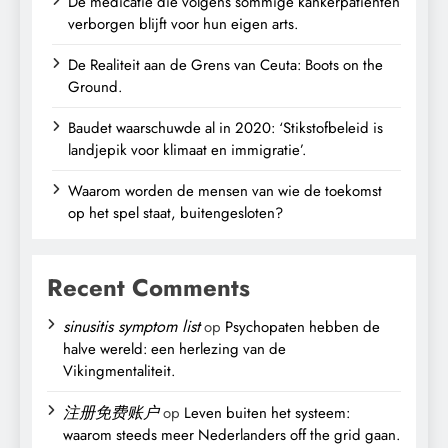
De medicatie die volgens sommige kankerpatiënten
verborgen blijft voor hun eigen arts.
De Realiteit aan de Grens van Ceuta: Boots on the
Ground.
Baudet waarschuwde al in 2020: ‘Stikstofbeleid is
landjepik voor klimaat en immigratie’.
Waarom worden de mensen van wie de toekomst
op het spel staat, buitengesloten?
Recent Comments
sinusitis symptom list
op
Psychopaten hebben de
halve wereld: een herlezing van de
Vikingmentaliteit.
注册免费账户
op
Leven buiten het systeem:
waarom steeds meer Nederlanders off the grid gaan.