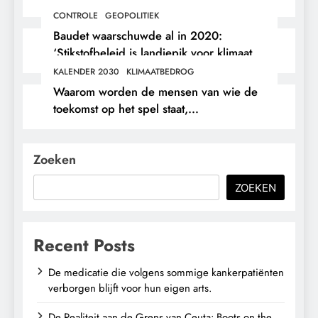
CONTROLE
GEOPOLITIEK
Baudet waarschuwde al in 2020:
‘Stikstofbeleid is landjepik voor klimaat
en immigratie’.
KALENDER 2030
KLIMAATBEDROG
Waarom worden de mensen van wie de
toekomst op het spel staat,
buitengesloten?
Zoeken
ZOEKEN
Recent Posts
De medicatie die volgens sommige kankerpatiënten
verborgen blijft voor hun eigen arts.
De Realiteit aan de Grens van Ceuta: Boots on the