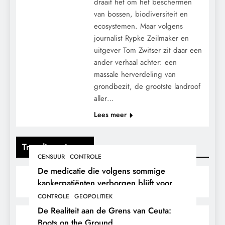
draait het om het beschermen
van bossen, biodiversiteit en
ecosystemen. Maar volgens
journalist Rypke Zeilmaker en
uitgever Tom Zwitser zit daar een
ander verhaal achter: een
massale herverdeling van
grondbezit, de grootste landroof
aller…
Lees meer
Trending nieuws
CENSUUR
CONTROLE
De medicatie die volgens sommige
kankerpatiënten verborgen blijft voor
hun eigen arts.
CONTROLE
GEOPOLITIEK
De Realiteit aan de Grens van Ceuta:
Boots on the Ground.