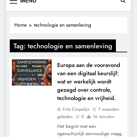
MENU
Home
technologie en samenleving
CONTROLE
GEOPOLITIEK
Tag:
technologie en samenleving
GRONDRECHTEN
MACHT
SAMENZWERING
Europa aan de vooravond
SURVEILLANCE
van een digitaal keurslijf:
VRIJHEDEN
wat er werkelijk wordt
gezegd over controle,
technologie en vrijheid.
Frits Corpelijn
7 maanden
geleden
0
16 minuten
Het begint met een
ogenschijnlijk eenvoudige vraag,