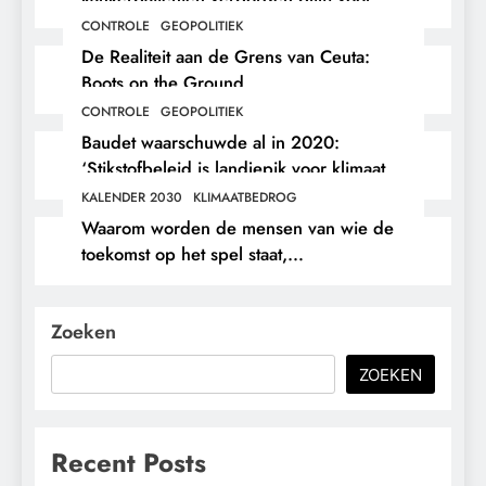
hun eigen arts.
CONTROLE
GEOPOLITIEK
De Realiteit aan de Grens van Ceuta:
Boots on the Ground.
CONTROLE
GEOPOLITIEK
Baudet waarschuwde al in 2020:
‘Stikstofbeleid is landjepik voor klimaat
en immigratie’.
KALENDER 2030
KLIMAATBEDROG
Waarom worden de mensen van wie de
toekomst op het spel staat,
buitengesloten?
Zoeken
ZOEKEN
Recent Posts