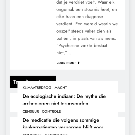
dat je verdriet voelt. Waar elk
ongemak een stoornis heet, en
elke traan een diagnose
verdient. Een wereld waarin we
onszelf steeds vaker zien als
patiënt, in plaats van als mens.
“Psychische ziekte bestaat
niet,”…
Lees meer
Trending nieuws
KLIMAATBEDROG
MACHT
De ecologische indiaan: De mythe die
archeologen niet terugvonden.
CENSUUR
CONTROLE
De medicatie die volgens sommige
kankerpatiënten verborgen blijft voor
hun eigen arts.