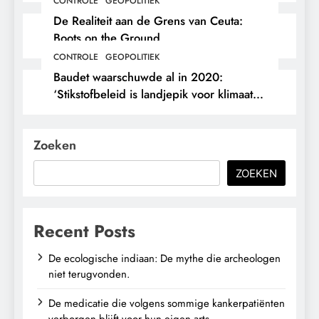
CONTROLE
GEOPOLITIEK
De Realiteit aan de Grens van Ceuta:
Boots on the Ground.
CONTROLE
GEOPOLITIEK
Baudet waarschuwde al in 2020:
‘Stikstofbeleid is landjepik voor klimaat
en immigratie’.
Zoeken
ZOEKEN
Recent Posts
De ecologische indiaan: De mythe die archeologen
niet terugvonden.
De medicatie die volgens sommige kankerpatiënten
verborgen blijft voor hun eigen arts.