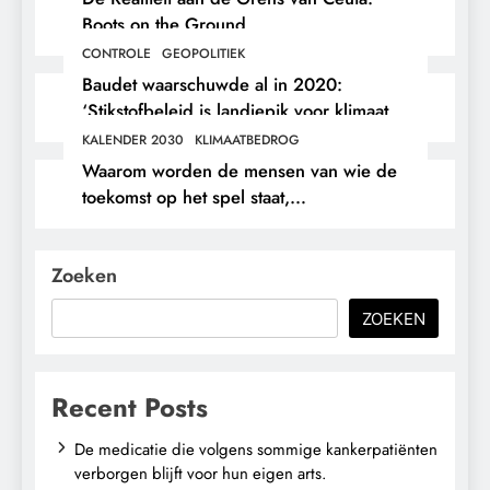
Boots on the Ground.
CONTROLE
GEOPOLITIEK
Baudet waarschuwde al in 2020:
‘Stikstofbeleid is landjepik voor klimaat
en immigratie’.
KALENDER 2030
KLIMAATBEDROG
Waarom worden de mensen van wie de
toekomst op het spel staat,
buitengesloten?
Zoeken
ZOEKEN
Recent Posts
De medicatie die volgens sommige kankerpatiënten
verborgen blijft voor hun eigen arts.