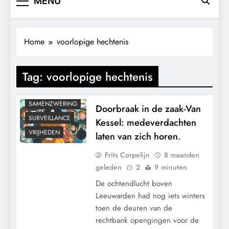
MENU
CENSUUR
CONTROLE
GEOPOLITIEK
Home
voorlopige hechtenis
GRONDRECHTEN
MACHT
Tag:
voorlopige hechtenis
POLITIEK
RECHTSPRAAK
SAMENZWERING
Doorbraak in de zaak-Van
SURVEILLANCE
Kessel: medeverdachten
VRIJHEDEN
laten van zich horen.
Frits Corpelijn
8 maanden
geleden
2
9 minuten
De ochtendlucht boven
Leeuwarden had nog iets winters
toen de deuren van de
rechtbank opengingen voor de