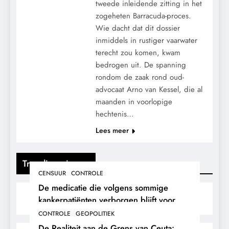
tweede inleidende zitting in het
zogeheten Barracuda-proces.
Wie dacht dat dit dossier
inmiddels in rustiger vaarwater
terecht zou komen, kwam
bedrogen uit. De spanning
rondom de zaak rond oud-
advocaat Arno van Kessel, die al
maanden in voorlopige
hechtenis…
Lees meer
Trending nieuws
CENSUUR
CONTROLE
De medicatie die volgens sommige
kankerpatiënten verborgen blijft voor
hun eigen arts.
CONTROLE
GEOPOLITIEK
De Realiteit aan de Grens van Ceuta: