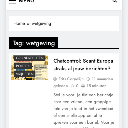
MENU
Home
wetgeving
Tag:
wetgeving
CENSUUR
GEOPOLITIEK
GRONDRECHTEN
Chatcontrol: Scant Europa
POLITIEK
straks al jouw berichten?
VRIJHEDEN
Frits Corpelijn
11 maanden
geleden
0
15 minuten
Stel je voor: je tikt een berichtje
naar een vriend, een grappige
foto van je kind in het zwembad
of een snelle app om af te
spreken voor een borrel. Voor je