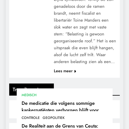
genadeloos door de ramen
brandt, neemt fiscalist en
libertariër Toine Manders een
slok water en zegt met vaste
stem: “Belasting is gewoon
georganiseerde roof.” Het is een
uitspraak die even blijft hangen,
alsof de lucht zelf trilt. Waar
anderen belasting zien als een…
Lees meer
Trending nieuws
MEDISCH
De medicatie die volgens sommige
kankerpatiënten verborgen blijft voor
hun eigen arts.
CONTROLE
GEOPOLITIEK
De Realiteit aan de Grens van Ceuta: