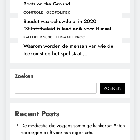
Boots on the Ground.
CONTROLE
GEOPOLITIEK
Baudet waarschuwde al in 2020:
‘Stikstofbeleid is landjepik voor klimaat
en immigratie’.
KALENDER 2030
KLIMAATBEDROG
Waarom worden de mensen van wie de
toekomst op het spel staat,
buitengesloten?
Zoeken
ZOEKEN
Recent Posts
De medicatie die volgens sommige kankerpatiënten
verborgen blijft voor hun eigen arts.