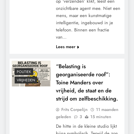
op ‘verzenden’ klikt, leest een
onzichtbare agent mee. Niet een
mens, maar een kunstmatige
intelligentie, ingebouwd in je
telefoon. Binnen een fractie
van…
Lees meer
“Belasting is
POLITIEK
georganiseerde roof”:
VRIJHEDEN
Toine Manders over
vrijheid, de staat en de
strijd om zelfbeschikking.
Frits Corpelijn
11 maanden
geleden
3
15 minuten
De hitte in de kleine studio lijkt
bijna symbolisch. Terwijl de zon