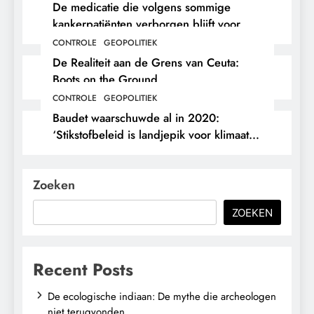
De medicatie die volgens sommige
kankerpatiënten verborgen blijft voor
hun eigen arts.
CONTROLE
GEOPOLITIEK
De Realiteit aan de Grens van Ceuta:
Boots on the Ground.
CONTROLE
GEOPOLITIEK
Baudet waarschuwde al in 2020:
‘Stikstofbeleid is landjepik voor klimaat
en immigratie’.
Zoeken
ZOEKEN
Recent Posts
De ecologische indiaan: De mythe die archeologen
niet terugvonden.