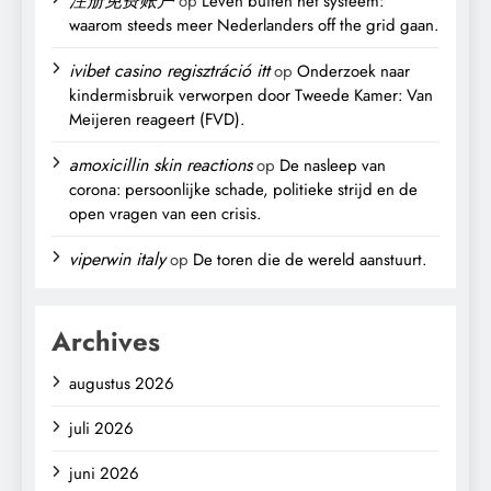
注册免费账户
op
Leven buiten het systeem:
waarom steeds meer Nederlanders off the grid gaan.
ivibet casino regisztráció itt
op
Onderzoek naar
kindermisbruik verworpen door Tweede Kamer: Van
Meijeren reageert (FVD).
amoxicillin skin reactions
op
De nasleep van
corona: persoonlijke schade, politieke strijd en de
open vragen van een crisis.
viperwin italy
op
De toren die de wereld aanstuurt.
Archives
augustus 2026
juli 2026
juni 2026