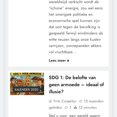
wereldwijd verkocht wordt als
“schone” energie, zou wel eens
het smerigste politieke en
economische spel kunnen zijn
dat ooit tegen de bevolking is
gespeeld.Terwijl windmolens als
witte reuzen langs onze kusten
verrijzen, zonnepanelen akkers
vol vruchtbare…
Lees meer
SDG 1: De belofte van
geen armoede – ideaal of
KALENDER 2030
illusie?
Frits Corpelijn
12 maanden
geleden
1
12 minuten
Stel u voor: een wereld waarin