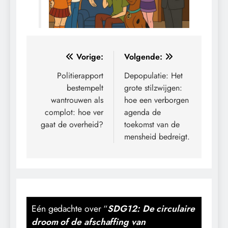
Bericht
Vorige:
Volgende:
navigatie
Politierapport
Depopulatie: Het
bestempelt
grote stilzwijgen:
wantrouwen als
hoe een verborgen
complot: hoe ver
agenda de
gaat de overheid?
toekomst van de
mensheid bedreigt.
Eén gedachte over “
SDG12: De circulaire
droom of de afschaffing van