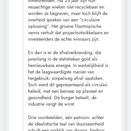
omwonenden. Na 25 jaar zijn hun
reusachtige wieken niet recyclebaar en
worden ze begraven, maar toch blijft de
overheid spreken van een “circulaire
oplossing”. Het groene filantropische
vernis verhult dat projectontwikkelaars en
investeerders de echte winnaars zijn.
En dan is er de afvalverbranding, die
jarenlang in de statistieken gold als
hernieuwbare energie. In werkelijkheid is
het de laagwaardigste manier van
hergebruik: simpelweg afval opstoken.
Toch werd dit gepresenteerd als circulair
beleid, met een beroep op planeet en
gezondheid. De burger betaalt, de
industrie vangt de winst.
Drie voorbeelden, één patroon: achter
de idealistische taal van duurzaamheid
schuilt een praktijk van dwang, bedrog