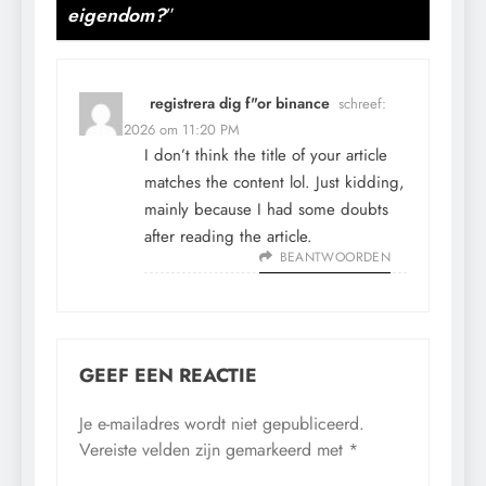
eigendom?
”
registrera dig f"or binance
schreef:
21 mei 2026 om 11:20 PM
I don’t think the title of your article
matches the content lol. Just kidding,
mainly because I had some doubts
after reading the article.
BEANTWOORDEN
GEEF EEN REACTIE
Je e-mailadres wordt niet gepubliceerd.
Vereiste velden zijn gemarkeerd met
*