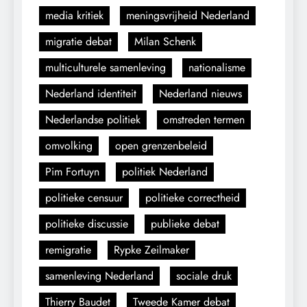
media kritiek
meningsvrijheid Nederland
migratie debat
Milan Schenk
multiculturele samenleving
nationalisme
Nederland identiteit
Nederland nieuws
Nederlandse politiek
omstreden termen
omvolking
open grenzenbeleid
Pim Fortuyn
politiek Nederland
politieke censuur
politieke correctheid
politieke discussie
publieke debat
remigratie
Rypke Zeilmaker
samenleving Nederland
sociale druk
Thierry Baudet
Tweede Kamer debat