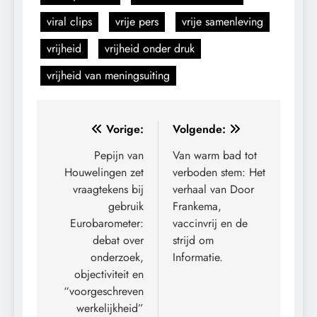
viral clips
vrije pers
vrije samenleving
vrijheid
vrijheid onder druk
vrijheid van meningsuiting
Bericht
Vorige:
Volgende:
navigatie
Pepijn van
Van warm bad tot
Houwelingen zet
verboden stem: Het
vraagtekens bij
verhaal van Door
gebruik
Frankema,
Eurobarometer:
vaccinvrij en de
debat over
strijd om
onderzoek,
Informatie.
objectiviteit en
“voorgeschreven
werkelijkheid”