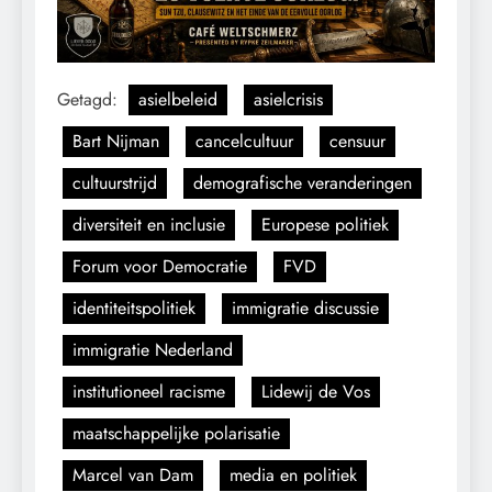
Getagd:
asielbeleid
asielcrisis
Bart Nijman
cancelcultuur
censuur
cultuurstrijd
demografische veranderingen
diversiteit en inclusie
Europese politiek
Forum voor Democratie
FVD
identiteitspolitiek
immigratie discussie
immigratie Nederland
institutioneel racisme
Lidewij de Vos
maatschappelijke polarisatie
Marcel van Dam
media en politiek