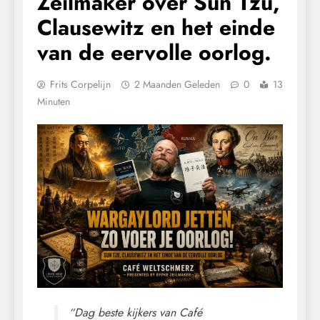
Zeilmaker over Sun Tzu,
Clausewitz en het einde
van de eervolle oorlog.
Frits Corpelijn
2 Maanden Geleden
0
13
Minuten
“Dag beste kijkers van Café