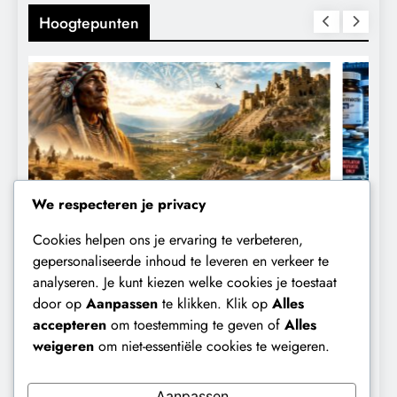
Hoogtepunten
We respecteren je privacy
Cookies helpen ons je ervaring te verbeteren,
CENSUUR
CONTROLE
gepersonaliseerde inhoud te leveren en verkeer te
analyseren. Je kunt kiezen welke cookies je toestaat
De medicatie die volgens sommige
D
door op
Aanpassen
te klikken. Klik op
Alles
kankerpatiënten verborgen blijft voor
B
accepteren
om toestemming te geven of
Alles
hun eigen arts.
weigeren
om niet-essentiële cookies te weigeren.
2 dagen geleden
Aanpassen