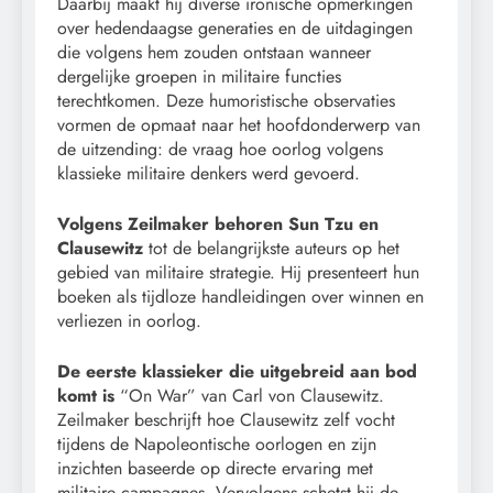
Daarbij maakt hij diverse ironische opmerkingen
over hedendaagse generaties en de uitdagingen
die volgens hem zouden ontstaan wanneer
dergelijke groepen in militaire functies
terechtkomen. Deze humoristische observaties
vormen de opmaat naar het hoofdonderwerp van
de uitzending: de vraag hoe oorlog volgens
klassieke militaire denkers werd gevoerd.
Volgens Zeilmaker behoren Sun Tzu en
Clausewitz
tot de belangrijkste auteurs op het
gebied van militaire strategie. Hij presenteert hun
boeken als tijdloze handleidingen over winnen en
verliezen in oorlog.
De eerste klassieker die uitgebreid aan bod
komt is
“On War” van Carl von Clausewitz.
Zeilmaker beschrijft hoe Clausewitz zelf vocht
tijdens de Napoleontische oorlogen en zijn
inzichten baseerde op directe ervaring met
militaire campagnes. Vervolgens schetst hij de