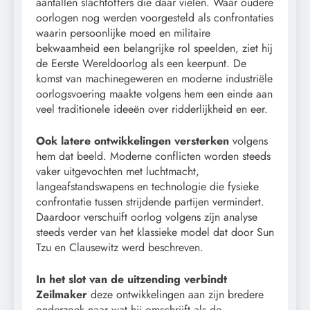
aantallen slachtoffers die daar vielen. Waar oudere
oorlogen nog werden voorgesteld als confrontaties
waarin persoonlijke moed en militaire
bekwaamheid een belangrijke rol speelden, ziet hij
de Eerste Wereldoorlog als een keerpunt. De
komst van machinegeweren en moderne industriële
oorlogsvoering maakte volgens hem een einde aan
veel traditionele ideeën over ridderlijkheid en eer.
Ook latere ontwikkelingen versterken
volgens
hem dat beeld. Moderne conflicten worden steeds
vaker uitgevochten met luchtmacht,
langeafstandswapens en technologie die fysieke
confrontatie tussen strijdende partijen vermindert.
Daardoor verschuift oorlog volgens zijn analyse
steeds verder van het klassieke model dat door Sun
Tzu en Clausewitz werd beschreven.
In het slot van de uitzending verbindt
Zeilmaker
deze ontwikkelingen aan zijn bredere
onderzoek naar wat hij omschrijft als de