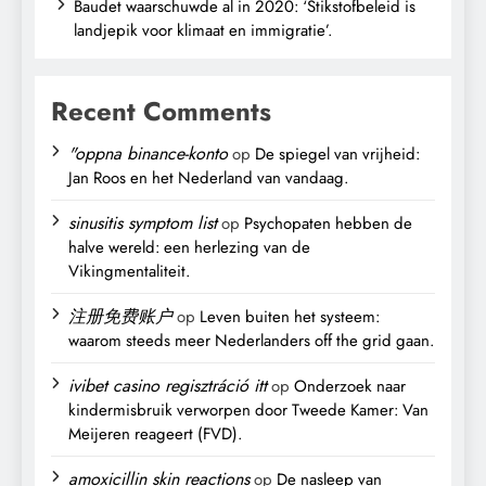
Baudet waarschuwde al in 2020: ‘Stikstofbeleid is
landjepik voor klimaat en immigratie’.
Recent Comments
"oppna binance-konto
op
De spiegel van vrijheid:
Jan Roos en het Nederland van vandaag.
sinusitis symptom list
op
Psychopaten hebben de
halve wereld: een herlezing van de
Vikingmentaliteit.
注册免费账户
op
Leven buiten het systeem:
waarom steeds meer Nederlanders off the grid gaan.
ivibet casino regisztráció itt
op
Onderzoek naar
kindermisbruik verworpen door Tweede Kamer: Van
Meijeren reageert (FVD).
amoxicillin skin reactions
op
De nasleep van