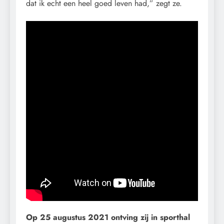
dat ik echt een heel goed leven had,” zegt ze.
Op 25 augustus 2021 ontving zij in sporthal