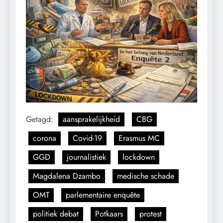
Getagd:
aansprakelijkheid
CBG
corona
Covid-19
Erasmus MC
GGD
journalistiek
lockdown
Magdalena Dzambo
medische schade
OMT
parlementaire enquête
politiek debat
Potkaars
protest