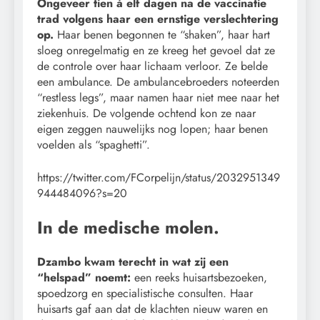
Ongeveer tien à elf dagen na de vaccinatie
trad volgens haar een ernstige verslechtering
op.
Haar benen begonnen te “shaken”, haar hart
sloeg onregelmatig en ze kreeg het gevoel dat ze
de controle over haar lichaam verloor. Ze belde
een ambulance. De ambulancebroeders noteerden
“restless legs”, maar namen haar niet mee naar het
ziekenhuis. De volgende ochtend kon ze naar
eigen zeggen nauwelijks nog lopen; haar benen
voelden als “spaghetti”.
https://twitter.com/FCorpelijn/status/2032951349
944484096?s=20
In de medische molen.
Dzambo kwam terecht in wat zij een
“helspad” noemt:
een reeks huisartsbezoeken,
spoedzorg en specialistische consulten. Haar
huisarts gaf aan dat de klachten nieuw waren en