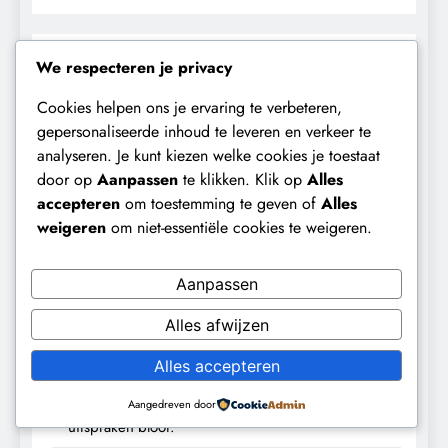
Zoeken
We respecteren je privacy
ZOEKEN
Cookies helpen ons je ervaring te verbeteren,
gepersonaliseerde inhoud te leveren en verkeer te
analyseren. Je kunt kiezen welke cookies je toestaat
Recent Posts
door op
Aanpassen
te klikken. Klik op
Alles
accepteren
om toestemming te geven of
Alles
De Realiteit aan de Grens van Ceuta: Boots on the
weigeren
om niet-essentiële cookies te weigeren.
Ground.
Baudet waarschuwde al in 2020: ‘Stikstofbeleid is
Aanpassen
landjepik voor klimaat en immigratie’.
Alles afwijzen
Waarom worden de mensen van wie de toekomst
op het spel staat, buitengesloten?
Alles accepteren
Fauci ontmaskerd: Compilatie legt tegenstrijdige
Aangedreven door
uitspraken bloot.