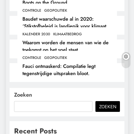
Boots on the Ground.
CONTROLE
GEOPOLITIEK
Baudet waarschuwde al in 2020:
‘Stikstofbeleid is landjepik voor klimaat
en immigratie’.
KALENDER 2030
KLIMAATBEDROG
Waarom worden de mensen van wie de
toekomst op het spel staat,
buitengesloten?
CONTROLE
GEOPOLITIEK
Fauci ontmaskerd: Compilatie legt
tegenstrijdige uitspraken bloot.
Zoeken
ZOEKEN
Recent Posts