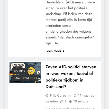
Deutschland (AfD) een duistere
schaduw over het politieke
landschap. Elf leden van deze
rechtse partij zijn in korte tijd
overleden onder
omstandigheden die volgens
experts “statistisch onmogelijk”
zijn. De…
Lees meer
Zeven AfD-politici sterven
POLITIEK
in twee weken: Toeval of
SAMENZWERING
politieke tijdbom in
Duitsland?
Frits Corpelijn
11 maanden
geleden
1
10 minuten
Op een zwoele nazomerdag in