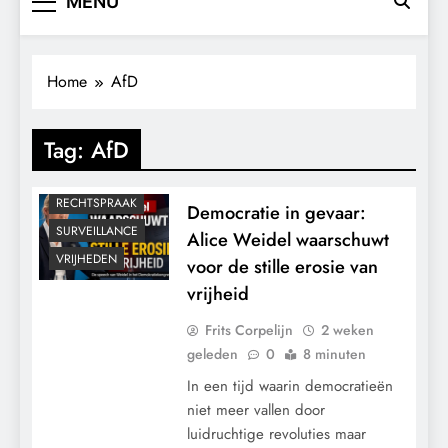
MENU
CENSUUR
CONTROLE
Home
AfD
GEOPOLITIEK
GRONDRECHTEN
Tag:
AfD
MACHT
POLITIEK
RECHTSPRAAK
Democratie in gevaar:
SURVEILLANCE
Alice Weidel waarschuwt
VRIJHEDEN
voor de stille erosie van
vrijheid
Frits Corpelijn
2 weken
geleden
0
8 minuten
In een tijd waarin democratieën
niet meer vallen door
luidruchtige revoluties maar