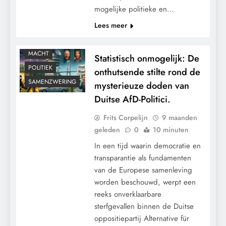
mogelijke politieke en…
GEOPOLITIEK
Lees meer
GRONDRECHTEN
KLIMAATBEDROG
MACHT
Statistisch onmogelijk: De
POLITIEK
onthutsende stilte rond de
SAMENZWERING
mysterieuze doden van
Duitse AfD-Politici.
Frits Corpelijn
9 maanden
geleden
0
10 minuten
In een tijd waarin democratie en
transparantie als fundamenten
van de Europese samenleving
worden beschouwd, werpt een
reeks onverklaarbare
sterfgevallen binnen de Duitse
oppositiepartij Alternative für