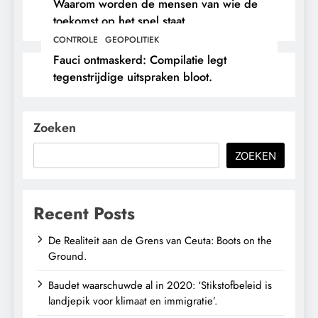
Waarom worden de mensen van wie de
toekomst op het spel staat,
buitengesloten?
CONTROLE
GEOPOLITIEK
Fauci ontmaskerd: Compilatie legt
tegenstrijdige uitspraken bloot.
Zoeken
ZOEKEN
Recent Posts
De Realiteit aan de Grens van Ceuta: Boots on the
Ground.
Baudet waarschuwde al in 2020: ‘Stikstofbeleid is
landjepik voor klimaat en immigratie’.