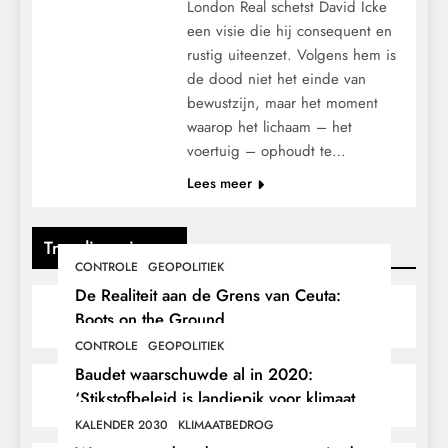
London Real schetst David Icke
een visie die hij consequent en
rustig uiteenzet. Volgens hem is
de dood niet het einde van
bewustzijn, maar het moment
waarop het lichaam – het
voertuig – ophoudt te…
Lees meer
Trending nieuws
CONTROLE
GEOPOLITIEK
De Realiteit aan de Grens van Ceuta:
Boots on the Ground.
CONTROLE
GEOPOLITIEK
Baudet waarschuwde al in 2020:
‘Stikstofbeleid is landjepik voor klimaat
en immigratie’.
KALENDER 2030
KLIMAATBEDROG