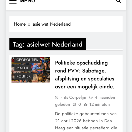
MENU
Home
asielwet Nederland
Tag:
asielwet Nederland
CONTROLE
GEOPOLITIEK
Politieke opschudding
MACHT
rond PVV: Sabotage,
POLITIEK
afsplitsing en speculaties
over een mogelijk einde.
Frits Corpelijn
4 maanden
geleden
0
12 minuten
De politieke gebeurtenissen van
21 april 2026 hebben in Den
Haag een situatie gecreëerd die