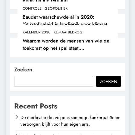
Boots on the Ground.
CONTROLE
GEOPOLITIEK
Baudet waarschuwde al in 2020:
‘Stikstofbeleid is landjepik voor klimaat
en immigratie’.
KALENDER 2030
KLIMAATBEDROG
Waarom worden de mensen van wie de
toekomst op het spel staat,
buitengesloten?
Zoeken
ZOEKEN
Recent Posts
De medicatie die volgens sommige kankerpatiënten
verborgen blijft voor hun eigen arts.