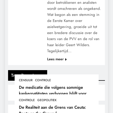
door betrokkenen en analisten
wordt omschreven als ongekend.
Wat begon als een stemming in
de Eerste Kamer over
asielwetgeving, groeide uit tot
een bredere discussie over de
koers van de PVV en de rol van
haar leider Geert Wilders.
Tegelijkertijd…
Lees meer
Trending nieuws
CENSUUR
CONTROLE
De medicatie die volgens sommige
kankerpatiënten verborgen blijft voor
hun eigen arts.
CONTROLE
GEOPOLITIEK
De Realiteit aan de Grens van Ceuta: