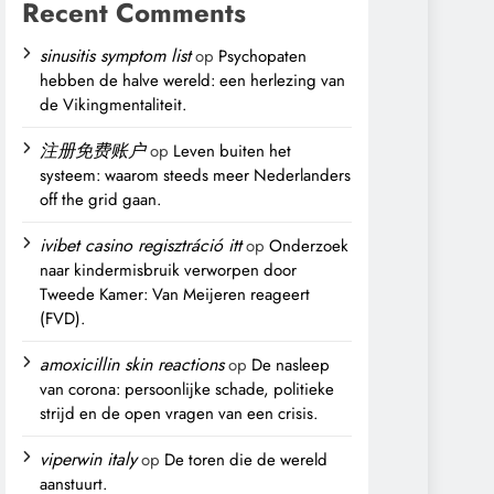
Recent Comments
sinusitis symptom list
op
Psychopaten
hebben de halve wereld: een herlezing van
de Vikingmentaliteit.
注册免费账户
op
Leven buiten het
systeem: waarom steeds meer Nederlanders
off the grid gaan.
ivibet casino regisztráció itt
op
Onderzoek
naar kindermisbruik verworpen door
Tweede Kamer: Van Meijeren reageert
(FVD).
amoxicillin skin reactions
op
De nasleep
van corona: persoonlijke schade, politieke
strijd en de open vragen van een crisis.
viperwin italy
op
De toren die de wereld
aanstuurt.