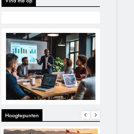
Vind me op
Hoogtepunten