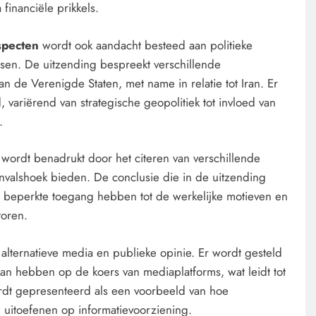
financiële prikkels.
specten
wordt ook aandacht besteed aan politieke
issen. De uitzending bespreekt verschillende
n de Verenigde Staten, met name in relatie tot Iran. Er
variërend van strategische geopolitiek tot invloed van
CONTROLE
GEOPOLITIEK
.
gens
De Realiteit aan de Grens van
s
wordt benadrukt door het citeren van verschillende
ten
Ceuta: Boots on the Ground.
 invalshoek bieden. De conclusie die in de uitzending
 hun eigen
2 dagen geleden
s beperkte toegang hebben tot de werkelijke motieven en
toren.
 alternatieve media en publieke opinie. Er wordt gesteld
 kan hebben op de koers van mediaplatforms, wat leidt tot
ordt gepresenteerd als een voorbeeld van hoe
 uitoefenen op informatievoorziening.