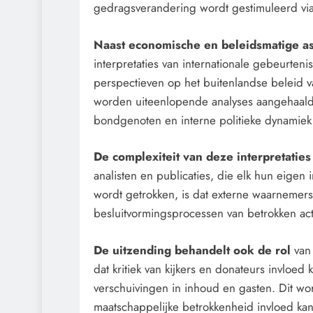
gedragsverandering wordt gestimuleerd via 
Naast economische en beleidsmatige a
interpretaties van internationale gebeurten
perspectieven op het buitenlandse beleid va
worden uiteenlopende analyses aangehaald, 
CENSUUR
CONTROLE
bondgenoten en interne politieke dynamiek
De medicatie die vol
De complexiteit van deze interpretatie
sommige kankerpatiën
analisten en publicaties, die elk hun eigen
verborgen blijft voor
wordt getrokken, is dat externe waarnemer
arts.
besluitvormingsprocessen van betrokken ac
2 dagen geleden
De uitzending behandelt ook de rol
van
dat kritiek van kijkers en donateurs invloed
verschuivingen in inhoud en gasten. Dit w
maatschappelijke betrokkenheid invloed kan