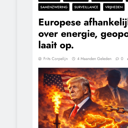
SAMENZWERING
SURVEILLANCE
VRIJHEDEN
Europese afhankeli
over energie, geopol
laait op.
Frits Corpelijn
4 Maanden Geleden
0