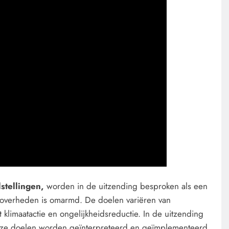
lstellingen,
worden in de uitzending besproken als een
e overheden is omarmd. De doelen variëren van
klimaatactie en ongelijkheidsreductie. In de uitzending
ze doelen worden geïnterpreteerd en geïmplementeerd,