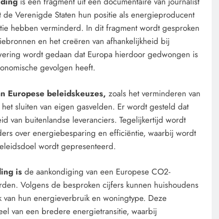
nding
is een fragment uit een documentaire van journalist
t de Verenigde Staten hun positie als energieproducent
entie hebben verminderd. In dit fragment wordt gesproken
giebronnen en het creëren van afhankelijkheid bij
ering wordt gedaan dat Europa hierdoor gedwongen is
conomische gevolgen heeft.
aan Europese beleidskeuzes,
zoals het verminderen van
n het sluiten van eigen gasvelden. Er wordt gesteld dat
id van buitenlandse leveranciers. Tegelijkertijd wordt
ers over energiebesparing en efficiëntie, waarbij wordt
beleidsdoel wordt gepresenteerd.
ing is
de aankondiging van een Europese CO2-
orden. Volgens de besproken cijfers kunnen huishoudens
ijk van hun energieverbruik en woningtype. Deze
l van een bredere energietransitie, waarbij