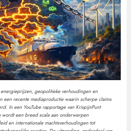
 energieprijzen, geopolitieke verhoudingen en
an een recente mediaproductie waarin scherpe claims
erd. In een YouTube rapportage van KrispijnPunt
jn wordt een breed scala aan onderwerpen
eid en internationale machtsverhoudingen tot
tschappelijke reacties. De uitzending, onderdeel van