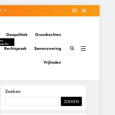
Geopolitiek
Grondrechten
ws,
yses En
ergrondverhalen
Rechtspraak
Samenzwering
 Politieke
uitvorming
tsverhoudingen.
Vrijheden
ementaire
tten En
eving Tot
nvloed Van
y, Belangen
schappelijke
Zoeken
ussies Op
id.
ZOEKEN