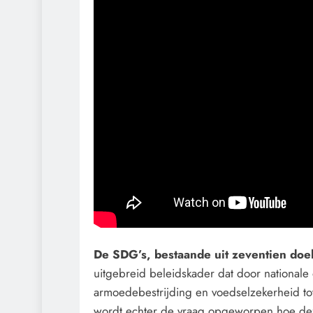
De SDG’s, bestaande uit zeventien doe
uitgebreid beleidskader dat door national
armoedebestrijding en voedselzekerheid tot 
wordt echter de vraag opgeworpen hoe de