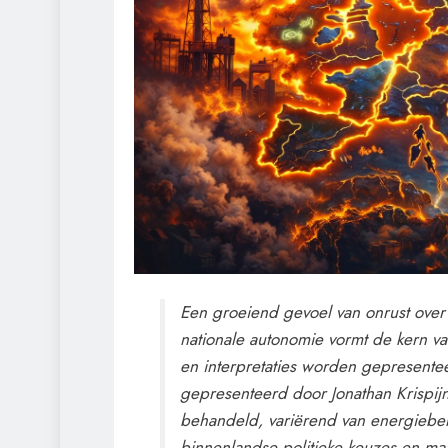
Een groeiend gevoel van onrust over
nationale autonomie vormt de kern v
en interpretaties worden gepresente
gepresenteerd door Jonathan Krispi
behandeld, variërend van energiebel
binnenlandse politieke keuzes en maa