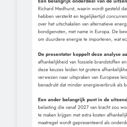
Een belangrijk onderdeel van de uitze
Richard Medhurst, waarin wordt gesteld da
hebben versterkt en tegelijkertijd concurr
over het uitschakelen van alternatieve ener
bondgenoten, met name in Europa. De bew
om duurdere energie te importeren, wat e
De presentator koppelt deze analyse 
afhankelijkheid van fossiele brandstoffen e
deze keuzes leiden tot grotere afhankelijkhe
verwezen naar uitspraken van Europese leid
benadrukt dat minder energieverbruik als 
Een ander belangrijk punt in de uitzend
belasting die vanaf 2027 van kracht zou w
te maken krijgen met extra kosten afhankel
maatregel wordt gepresenteerd als onderdee