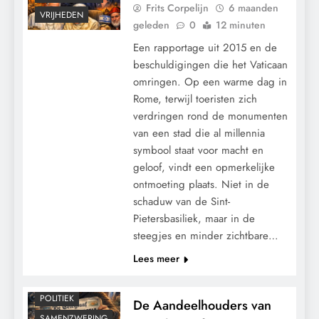
Frits Corpelijn
6 maanden
VRIJHEDEN
geleden
0
12 minuten
Een rapportage uit 2015 en de
beschuldigingen die het Vaticaan
omringen. Op een warme dag in
Rome, terwijl toeristen zich
verdringen rond de monumenten
van een stad die al millennia
symbool staat voor macht en
geloof, vindt een opmerkelijke
ontmoeting plaats. Niet in de
schaduw van de Sint-
Pietersbasiliek, maar in de
steegjes en minder zichtbare…
CENSUUR
Lees meer
GRONDRECHTEN
MACHT
POLITIEK
De Aandeelhouders van
SAMENZWERING