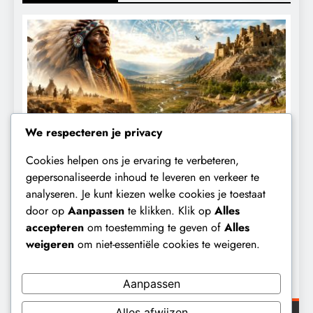
We respecteren je privacy
Cookies helpen ons je ervaring te verbeteren,
KLIMAATBEDROG
MACHT
gepersonaliseerde inhoud te leveren en verkeer te
analyseren. Je kunt kiezen welke cookies je toestaat
De ecologische indiaan: De mythe die
D
door op
Aanpassen
te klikken. Klik op
Alles
archeologen niet terugvonden.
k
accepteren
om toestemming te geven of
Alles
h
7 maanden geleden
weigeren
om niet-essentiële cookies te weigeren.
Aanpassen
Alles afwijzen