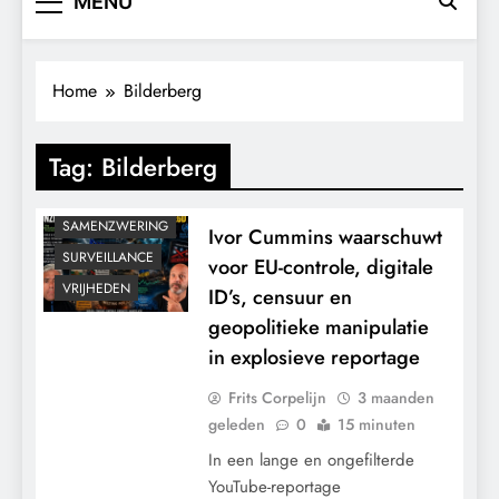
MENU
CONTROLE
GEOPOLITIEK
GRONDRECHTEN
Home
Bilderberg
KALENDER 2030
KLIMAATBEDROG
Tag:
Bilderberg
MACHT
POLITIEK
SAMENZWERING
Ivor Cummins waarschuwt
SURVEILLANCE
voor EU-controle, digitale
VRIJHEDEN
ID’s, censuur en
geopolitieke manipulatie
in explosieve reportage
Frits Corpelijn
3 maanden
geleden
0
15 minuten
In een lange en ongefilterde
YouTube-reportage