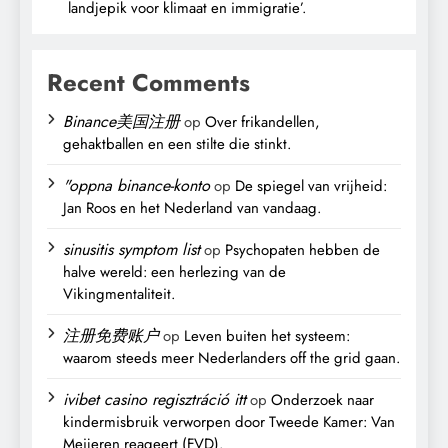
landjepik voor klimaat en immigratie’.
Recent Comments
Binance美国注册
op
Over frikandellen,
gehaktballen en een stilte die stinkt.
"oppna binance-konto
op
De spiegel van vrijheid:
Jan Roos en het Nederland van vandaag.
sinusitis symptom list
op
Psychopaten hebben de
halve wereld: een herlezing van de
Vikingmentaliteit.
注册免费账户
op
Leven buiten het systeem:
waarom steeds meer Nederlanders off the grid gaan.
ivibet casino regisztráció itt
op
Onderzoek naar
kindermisbruik verworpen door Tweede Kamer: Van
Meijeren reageert (FVD).