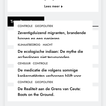
Lees meer
Trending nieuws
CONTROLE
GEOPOLITIEK
Zeventigduizend migranten, brandende
bossen en een papieren
stikstofwerkelijkheid.
KLIMAATBEDROG
MACHT
De ecologische indiaan: De mythe die
archeologen niet terugvonden.
CENSUUR
CONTROLE
De medicatie die volgens sommige
kankerpatiënten verborgen blijft voor
hun eigen arts.
CONTROLE
GEOPOLITIEK
De Realiteit aan de Grens van Ceuta:
Boots on the Ground.