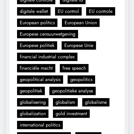
digitale wallet
EU control
EU controle
European politics
European Union
Europese censuurwetgeving
Europese politiek
Europese Unie
financial industrial complex
financiële macht
free speech
geopolitical analysis
geopolitics
geopolitiek
geopolitieke analyse
globalisering
globalism
globalisme
globalization
gold investment
international politics