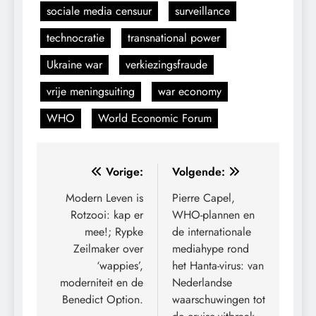
sociale media censuur
surveillance
technocratie
transnational power
Ukraine war
verkiezingsfraude
vrije meningsuiting
war economy
WHO
World Economic Forum
Bericht
Vorige:
Volgende:
navigatie
Modern Leven is
Pierre Capel,
Rotzooi: kap er
WHO-plannen en
mee!; Rypke
de internationale
Zeilmaker over
mediahype rond
‘wappies’,
het Hanta-virus: van
moderniteit en de
Nederlandse
Benedict Option.
waarschuwingen tot