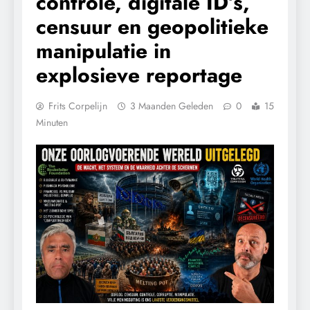
controle, digitale ID’s,
censuur en geopolitieke
manipulatie in
explosieve reportage
Frits Corpelijn
3 Maanden Geleden
0
15
Minuten