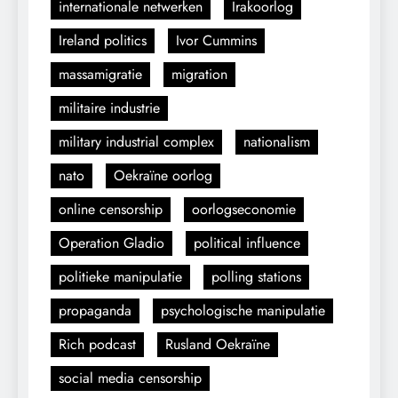
internationale netwerken
Irakoorlog
Ireland politics
Ivor Cummins
massamigratie
migration
militaire industrie
military industrial complex
nationalism
nato
Oekraïne oorlog
online censorship
oorlogseconomie
Operation Gladio
political influence
politieke manipulatie
polling stations
propaganda
psychologische manipulatie
Rich podcast
Rusland Oekraïne
social media censorship