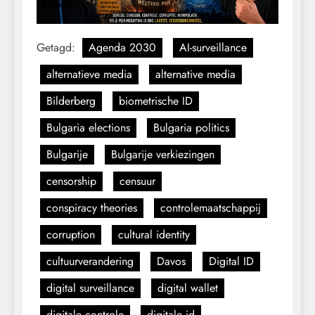
Getagd:
Agenda 2030
AI-surveillance
alternatieve media
alternative media
Bilderberg
biometrische ID
Bulgaria elections
Bulgaria politics
Bulgarije
Bulgarije verkiezingen
censorship
censuur
conspiracy theories
controlemaatschappij
corruption
cultural identity
cultuurverandering
Davos
Digital ID
digital surveillance
digital wallet
digitale controle
digitale id