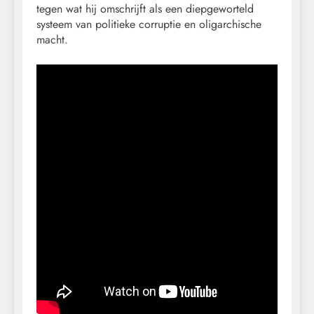
tegen wat hij omschrijft als een diepgeworteld
systeem van politieke corruptie en oligarchische
macht.