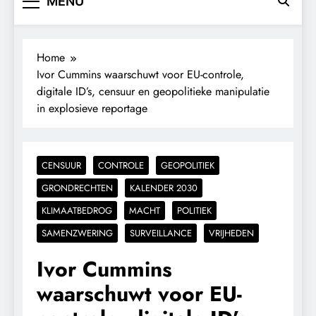
MENU
Home
Ivor Cummins waarschuwt voor EU-controle,
digitale ID’s, censuur en geopolitieke manipulatie
in explosieve reportage
CENSUUR
CONTROLE
GEOPOLITIEK
GRONDRECHTEN
KALENDER 2030
KLIMAATBEDROG
MACHT
POLITIEK
SAMENZWERING
SURVEILLANCE
VRIJHEDEN
Ivor Cummins
waarschuwt voor EU-