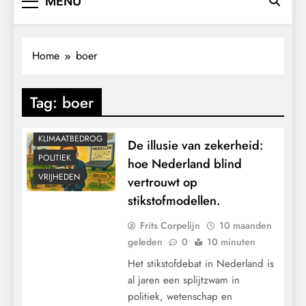
MENU
Home
boer
Tag:
boer
KLIMAATBEDROG
De illusie van zekerheid:
POLITIEK
hoe Nederland blind
VRIJHEDEN
vertrouwt op
stikstofmodellen.
Frits Corpelijn
10 maanden
geleden
0
10 minuten
Het stikstofdebat in Nederland is
al jaren een splijtzwam in
politiek, wetenschap en