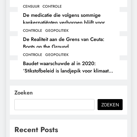
CENSUUR
CONTROLE
De medicatie die volgens sommige
kankerpatiënten verborgen blijft voor
hun eigen arts.
CONTROLE
GEOPOLITIEK
De Realiteit aan de Grens van Ceuta:
Boots on the Ground.
CONTROLE
GEOPOLITIEK
Baudet waarschuwde al in 2020:
‘Stikstofbeleid is landjepik voor klimaat
en immigratie’.
Zoeken
ZOEKEN
Recent Posts