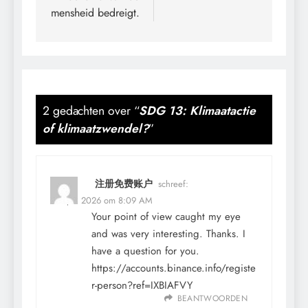
mensheid bedreigt.
2 gedachten over “
SDG 13: Klimaatactie
of klimaatzwendel?
”
注册免费账户
schreef:
25 april 2026 om 8:09 AM
Your point of view caught my eye
and was very interesting. Thanks. I
have a question for you.
https://accounts.binance.info/registe
r-person?ref=IXBIAFVY
BEANTWOORDEN