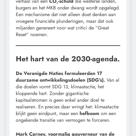
verhaal van een
CO₂-schuld
die westerse landen,
burgers en het MKB onder dwang wordt opgelegd.
Een mechanisme dat niet alleen doet denken aan
vroegere financiële plunderingen, maar dat ook
miljarden genereert voor wat critici de “Great
Reset” noemen.
Het hart van de 2030-agenda.
De Verenigde Naties formuleerden 17
duurzame ontwikkelingsdoelen (SDG’s).
Van al
die doelen vormt SDG 13, klimaatactie, het
kloppende hart. Zonder gigantische
kapitaalstromen is geen enkel ander doel te
realiseren. En precies daar wringt het: klimaatactie
blijkt geen eindpunt, maar een
hefboom
om een
ongekende transitie van vermogen te forceren.
Mark Carney, voormalig gouverneur van de