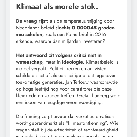
Klimaat als morele stok.
De vraag rijst:
als de temperatuurstijging door
Nederlands beleid
slechts 0,000045 graden
zou schelen,
zoals een Kamerbrief in 2016
erkende, waarom dan miljarden investeren?
Het antwoord zit volgens critici niet in
wetenschap,
maar in
ideologie
. Klimaatbeleid is
moreel verpakt. Politici, kerken en activisten
schilderen het af als een heilige plicht tegenover
toekomstige generaties. Jan Terlouw waarschuwde
op hoge leeftijd nog voor catastrofes die onze
kleinkinderen zouden treffen. Greta Thunberg werd
een icoon van jeugdige verontwaardiging.
Die framing zorgt ervoor dat verzet automatisch
wordt gebrandmerkt als “klimaatontkenning”. Wie
vragen stelt bij de effectiviteit of rechtvaardigheid
van beleid, wordt in de hoek van populisten en