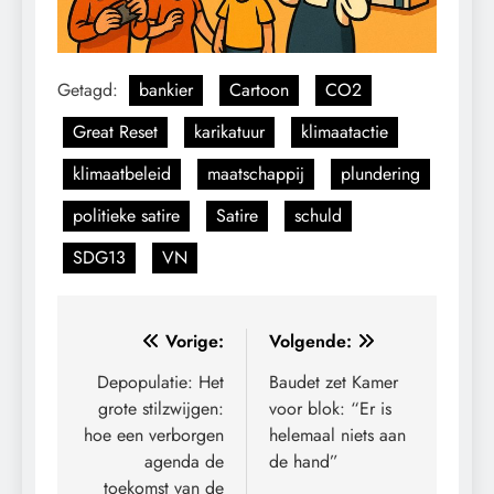
Getagd:
bankier
Cartoon
CO2
Great Reset
karikatuur
klimaatactie
klimaatbeleid
maatschappij
plundering
politieke satire
Satire
schuld
SDG13
VN
Bericht
Vorige:
Volgende:
navigatie
Depopulatie: Het
Baudet zet Kamer
grote stilzwijgen:
voor blok: “Er is
hoe een verborgen
helemaal niets aan
agenda de
de hand”
toekomst van de