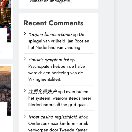
klimaat en immigratie’.
Recent Comments
"oppna binance-konto
op
De
spiegel van vrijheid: Jan Roos en
het Nederland van vandaag.
sinusitis symptom list
op
Psychopaten hebben de halve
wereld: een herlezing van de
Vikingmentaliteit.
注册免费账户
op
Leven buiten
het systeem: waarom steeds meer
Nederlanders off the grid gaan.
ivibet casino regisztráció itt
op
Onderzoek naar kindermisbruik
verworpen door Tweede Kamer: