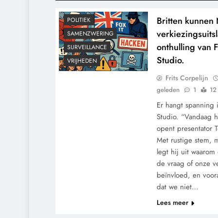
KLIMAATBEDROG
MACHT
Britten kunnen
POLITIEK
verkiezingsuits
SAMENZWERING
onthulling van 
SURVEILLANCE
Studio.
VRIJHEDEN
Frits Corpelijn
geleden
1
12
Er hangt spanning i
Studio. “Vandaag 
opent presentator T
Met rustige stem, 
legt hij uit waarom
de vraag of onze 
beïnvloed, en voora
dat we niet…
Lees meer