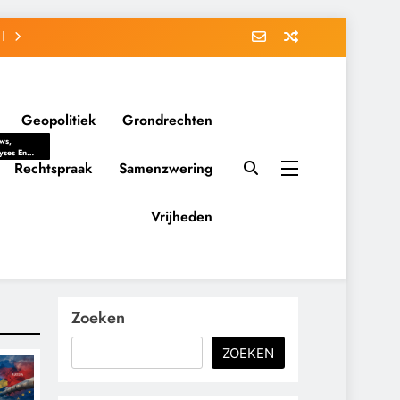
Geopolitiek
Grondrechten
ws,
yses En
ergrondverhalen
Rechtspraak
Samenzwering
 Politieke
uitvorming
tsverhoudingen.
Vrijheden
ementaire
tten En
eving Tot
nvloed Van
y, Belangen
schappelijke
Zoeken
ussies Op
id.
ZOEKEN