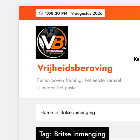
Ga
1:08:30 PM
9 augustus 2026
naar
de
De medicatie die 
inhoud
Zeventigduizen
Ka
Vrijheidsberoving
De medicatie die 
Feiten boven framing: het eerste verhaal
is zelden het juiste.
Home
Britse inmenging
GEOPOLITIEK
Tag:
Britse inmenging
KALENDER 2030