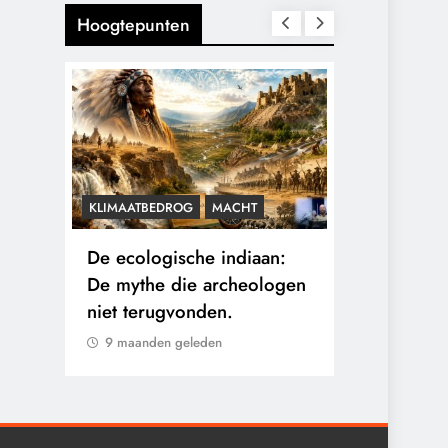
Hoogtepunten
KLIMAATBEDROG
MACHT
CENSUUR
C
De ecologische indiaan:
De medicat
e
De mythe die archeologen
sommige ka
en
niet terugvonden.
verborgen b
eigen arts.
9 maanden geleden
9 maanden 