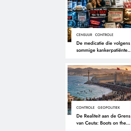
CENSUUR
CONTROLE
De medicatie die volgens
sommige kankerpatiënten
verborgen blijft voor hun
eigen arts.
CONTROLE
GEOPOLITIEK
De Realiteit aan de Grens
van Ceuta: Boots on the
Ground.