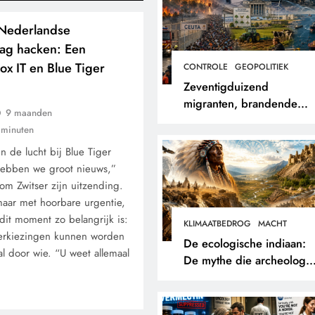
 Nederlandse
lag hacken: Een
Fox IT en Blue Tiger
CONTROLE
GEOPOLITIEK
Zeventigduizend
migranten, brandende
9 maanden
bossen en een papieren
 minuten
stikstofwerkelijkheid.
n de lucht bij Blue Tiger
hebben we groot nieuws,”
om Zwitser zijn uitzending.
maar met hoorbare urgentie,
 dit moment zo belangrijk is:
KLIMAATBEDROG
MACHT
verkiezingen kunnen worden
De ecologische indiaan:
l door wie. “U weet allemaal
De mythe die archeologe
niet terugvonden.