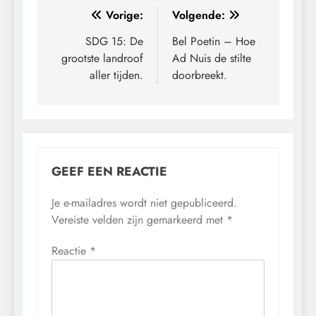
Bericht
Vorige:
Volgende:
navigatie
SDG 15: De
Bel Poetin – Hoe
grootste landroof
Ad Nuis de stilte
aller tijden.
doorbreekt.
GEEF EEN REACTIE
Je e-mailadres wordt niet gepubliceerd.
Vereiste velden zijn gemarkeerd met
*
Reactie
*