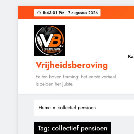
Ga
8:43:01 PM
7 augustus 2026
naar
de
Baudet waarschuwd
inhoud
Waarom word
De medicatie die 
Ka
Vrijheidsberoving
Baudet waarschuwd
Feiten boven framing: het eerste verhaal
is zelden het juiste.
Waarom word
Home
collectief pensioen
Tag:
collectief pensioen