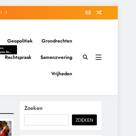
Geopolitiek
Grondrechten
ws,
yses En
ergrondverhalen
Rechtspraak
Samenzwering
 Politieke
uitvorming
tsverhoudingen.
Vrijheden
ementaire
tten En
eving Tot
nvloed Van
y, Belangen
schappelijke
Zoeken
ussies Op
id.
ZOEKEN