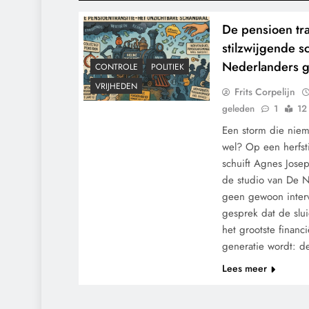
De pensioen tra
stilzwijgende s
Nederlanders g
CONTROLE
POLITIEK
VRIJHEDEN
Frits Corpelijn
geleden
1
12
Een storm die nie
wel? Op een herfst
schuift Agnes Josep
de studio van De N
geen gewoon interv
gesprek dat de slui
het grootste financ
generatie wordt: 
Lees meer