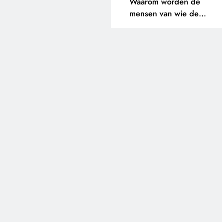
Waarom worden de
mensen van wie de
toekomst op het spel staat
buitengesloten?