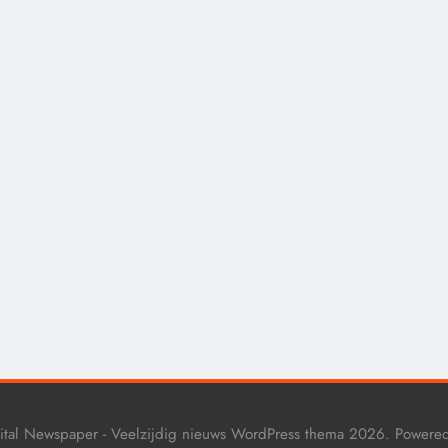
CENSUUR
CONTROLE
De medicatie die vol
sommige kankerpatië
verborgen blijft voor
eigen arts.
9 maanden geleden
ital Newspaper - Veelzijdig nieuws WordPress thema 2026. Powere