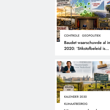
CONTROLE
GEOPOLITIEK
Baudet waarschuwde al i
2020: ‘Stikstofbeleid is
landjepik voor klimaat en
immigratie’.
KALENDER 2030
KLIMAATBEDROG