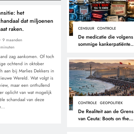
nsitie: het
chandaal dat miljoenen
aat raken.
CENSUUR
CONTROLE
De medicatie die volgens
9 maanden
sommige kankerpatiënten
 minuten
verborgen blijft voor hun
mand zag aankomen. Of toch
eigen arts.
ige ochtend in oktober
h aan bij Marlies Dekkers in
ieuwe Wereld. Wat volgt is
iew, maar een onthullend
er oplicht van wat mogelijk
iële schandaal van deze
CONTROLE
GEOPOLITIEK
de…
De Realiteit aan de Grens
van Ceuta: Boots on the
Ground.