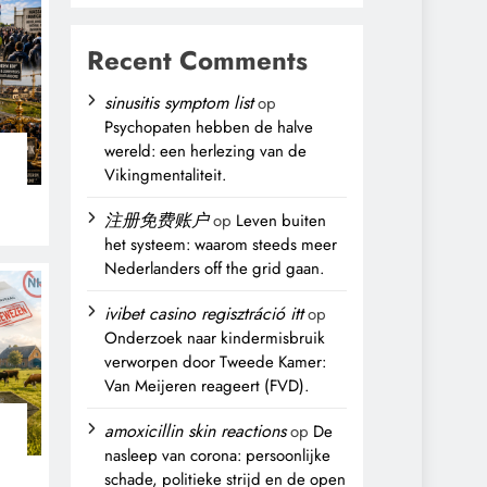
Recent Comments
sinusitis symptom list
op
Psychopaten hebben de halve
wereld: een herlezing van de
Vikingmentaliteit.
n
注册免费账户
op
Leven buiten
het systeem: waarom steeds meer
Nederlanders off the grid gaan.
ivibet casino regisztráció itt
op
Onderzoek naar kindermisbruik
verworpen door Tweede Kamer:
Van Meijeren reageert (FVD).
amoxicillin skin reactions
op
De
nasleep van corona: persoonlijke
schade, politieke strijd en de open