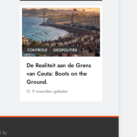
CONTROLE
GEOPOLITIEK
CONTROLE
gens
De Realiteit aan de Grens
Baudet waa
nten
van Ceuta: Boots on the
2020: ‘Stik
 hun
Ground.
landjepik v
immigratie’
9 maanden geleden
9 maanden 
d By